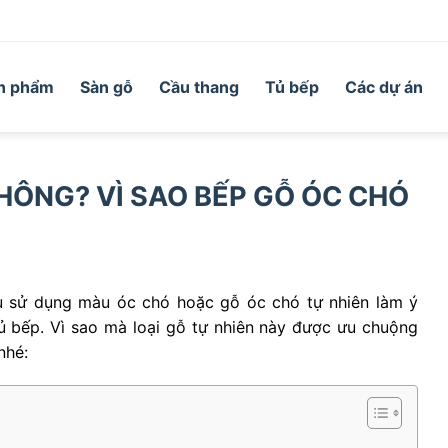
n phẩm
Sàn gỗ
Cầu thang
Tủ bếp
Các dự án
HÔNG? VÌ SAO BẾP GỖ ÓC CHÓ
ều sử dụng màu óc chó hoặc gỗ óc chó tự nhiên làm ý
 tủ bếp. Vì sao mà loại gỗ tự nhiên này được ưu chuộng
nhé: