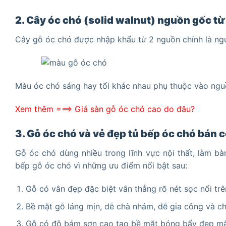
2. Cây óc chó (solid walnut) nguồn gốc t
Cây gỗ óc chó được nhập khẩu từ 2 nguồn chính là n
Màu óc chó sáng hay tối khác nhau phụ thuộc vào ng
Xem thêm ===>
Giá sàn gỗ óc chó cao do đâu?
3. Gỗ óc chó và vẻ đẹp tủ bếp óc chó bán 
Gỗ óc chó dùng nhiều trong lĩnh vực nội thất, làm bà
bếp gỗ óc chó vì những ưu điểm nổi bật sau:
Gỗ có vân đẹp đặc biệt vân thẳng rõ nét sọc nổi trê
Bề mặt gỗ láng mịn, dễ chà nhám, dễ gia công và ch
Gỗ có độ bám sơn cao tạo bề mặt bóng bẩy đẹp mắ