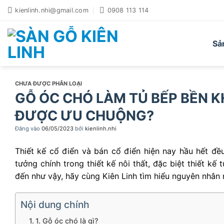
Bỏ
kienlinh.nhi@gmail.com
0908 113 114
qua
nội
dung
Sả
CHƯA ĐƯỢC PHÂN LOẠI
GỖ ÓC CHÓ LÀM TỦ BẾP BỀN K
ĐƯỢC ƯU CHUỘNG?
Đăng vào
06/05/2023
bởi
kienlinh.nhi
Thiết kế cổ điển và bán cổ điển hiện nay hầu hết đ
tưởng chính trong thiết kế nôi thất, đặc biệt thiết kế
đến như vậy, hãy cùng Kiên Linh tìm hiểu nguyên nhân 
Nội dung chính
1. Gỗ óc chó là gì?