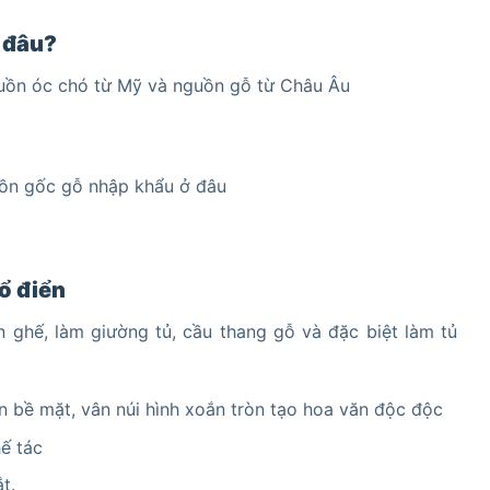
ừ đâu?
guồn óc chó từ Mỹ và nguồn gỗ từ Châu Âu
uồn gốc gỗ nhập khẩu ở đâu
cổ điển
n ghế, làm giường tủ, cầu thang gỗ và đặc biệt làm tủ
n bề mặt, vân núi hình xoắn tròn tạo hoa văn độc độc
ế tác
t.