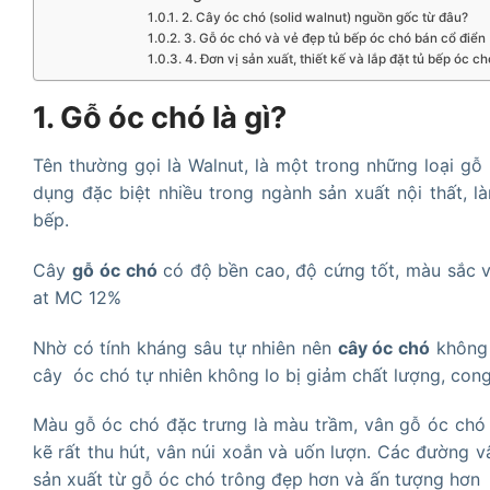
2. Cây óc chó (solid walnut) nguồn gốc từ đâu?
3. Gỗ óc chó và vẻ đẹp tủ bếp óc chó bán cổ điển
4. Đơn vị sản xuất, thiết kế và lắp đặt tủ bếp óc c
1. Gỗ óc chó là gì?
Tên thường gọi là Walnut, là một trong những loại gỗ 
dụng đặc biệt nhiều trong ngành sản xuất nội thất, là
bếp.
Cây
gỗ
óc chó
có độ bền cao, độ cứng tốt, màu sắc 
at MC 12%
Nhờ có tính kháng sâu tự nhiên nên
cây
óc chó
không 
cây óc chó tự nhiên không lo bị giảm chất lượng, cong
Màu gỗ óc chó đặc trưng là màu trầm, vân gỗ óc chó 
kẽ rất thu hút, vân núi xoắn và uốn lượn. Các đường 
sản xuất từ gỗ óc chó trông đẹp hơn và ấn tượng hơn