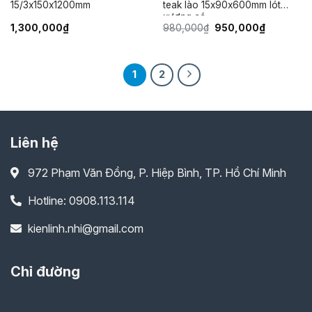
15/3x150x1200mm
teak lào 15x90x600mm lót
xương cá
Giá
Giá
1,300,000
₫
980,000
₫
950,000
₫
gốc
hiện
là:
tại
980,000₫.
là:
950,000₫.
1
2
Liên hệ
972 Phạm Văn Đồng, P. Hiệp Bình, TP. Hồ Chí Minh
Hotline: 0908.113.114
kienlinh.nhi@gmail.com
Chỉ đường