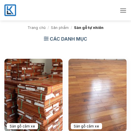
Bỏ
qua
nội
dung
Trang chủ
/
Sản phẩm
/
Sàn gỗ tự nhiên
CÁC DANH MỤC
Sàn gỗ căm xe
Sàn gỗ căm xe