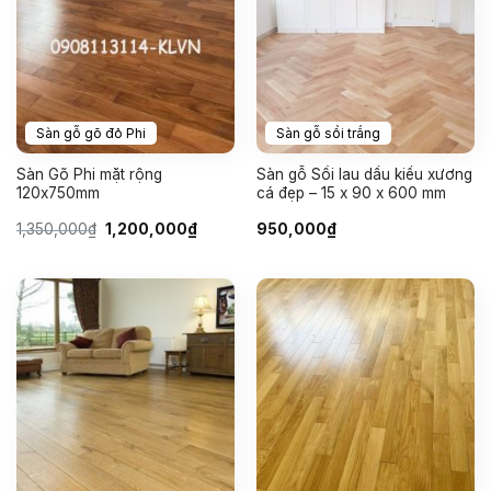
Sàn gỗ gõ đỏ Phi
Sàn gỗ sồi trắng
Sàn Gõ Phi mặt rộng
Sàn gỗ Sồi lau dầu kiểu xương
120x750mm
cá đẹp – 15 x 90 x 600 mm
Giá
Giá
1,350,000
₫
1,200,000
₫
950,000
₫
gốc
hiện
là:
tại
1,350,000₫.
là:
1,200,000₫.