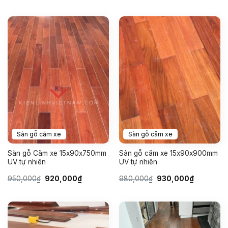
là:
tại
là:
tại
920,000₫.
là:
900,000₫.
là:
900,000₫.
880,000₫.
Sàn gỗ căm xe
Sàn gỗ căm xe
Sàn gỗ Căm xe 15x90x750mm
Sàn gỗ căm xe 15x90x900mm
UV tự nhiên
UV tự nhiên
Giá
Giá
Giá
Giá
950,000
₫
920,000
₫
980,000
₫
930,000
₫
gốc
hiện
gốc
hiện
là:
tại
là:
tại
950,000₫.
là:
980,000₫.
là:
920,000₫.
930,000₫.