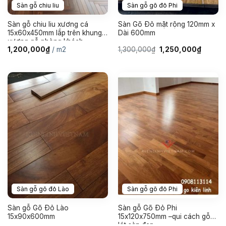
Sàn gỗ chiu liu
Sàn gỗ gõ đỏ Phi
Sàn gỗ chiu liu xương cá
Sàn Gõ Đỏ mặt rộng 120mm x
15x60x450mm lắp trên khung
Dài 600mm
xương gỗ phòng khách
Giá
Giá
1,200,000
₫
/ m2
1,300,000
₫
1,250,000
₫
gốc
hiện
là:
tại
1,300,000₫.
là:
1,250,0
Sàn gỗ gõ đỏ Lào
Sàn gỗ gõ đỏ Phi
Sàn gỗ Gõ Đỏ Lào
Sàn gỗ Gõ Đỏ Phi
15x90x600mm
15x120x750mm –qui cách gỗ
lót sàn đẹp