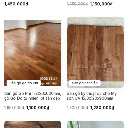
Giá
Giá
1,450,000
₫
1,350,000
₫
1,150,000
₫
gốc
hiện
là:
tại
1,350,000₫.
là:
1,150,00
Sàn gỗ gõ đỏ Phi
Sàn gỗ tự nhiên
Sàn gỗ Gõ Phi 15x120x600mm,
Sàn gỗ kỹ thuật óc chó Mỹ
gỗ Gõ Đỏ tự nhiên lót sàn đẹp
sơn UV 15/3x120x900mm
Giá
Giá
Giá
Giá
1,150,000
₫
1,100,000
₫
1,300,000
₫
1,280,000
₫
gốc
hiện
gốc
hiện
là:
tại
là:
tại
1,150,000₫.
là:
1,300,000₫.
là:
1,100,000₫.
1,280,0