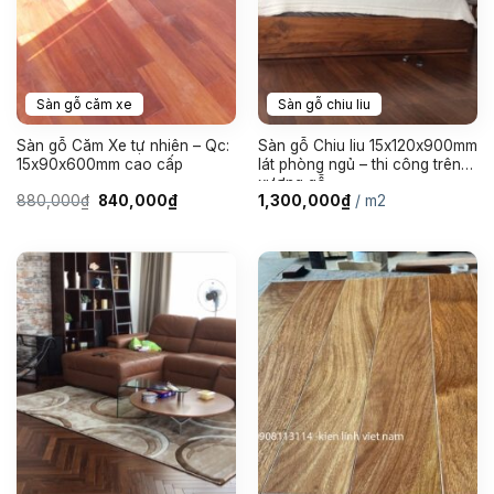
Sàn gỗ căm xe
Sàn gỗ chiu liu
Sàn gỗ Căm Xe tự nhiên – Qc:
Sàn gỗ Chiu liu 15x120x900mm
15x90x600mm cao cấp
lát phòng ngủ – thi công trên
xương gỗ
Giá
Giá
880,000
₫
840,000
₫
1,300,000
₫
/ m2
gốc
hiện
là:
tại
880,000₫.
là:
840,000₫.