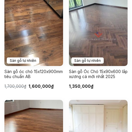
Sàn gỗ tự nhiên
Sàn gỗ tự nhiên
Sàn gỗ óc chó 15x120x900mm
Sàn gỗ Óc Chó 15x90x600 lắp
tiêu chuẩn AB
xương cá mới nhất 2025
Giá
Giá
1,700,000
₫
1,600,000
₫
1,350,000
₫
gốc
hiện
là:
tại
1,700,000₫.
là:
1,600,000₫.