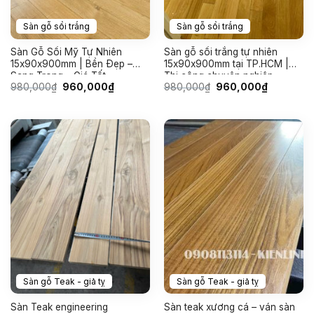
Sàn gỗ sồi trắng
Sàn gỗ sồi trắng
Sàn Gỗ Sồi Mỹ Tự Nhiên
Sàn gỗ sồi trắng tự nhiên
15x90x900mm | Bền Đẹp –
15x90x900mm tại TP.HCM |
Sang Trọng – Giá Tốt
Thi công chuyên nghiệp
Giá
Giá
Giá
Giá
980,000
₫
960,000
₫
980,000
₫
960,000
₫
gốc
hiện
gốc
hiện
là:
tại
là:
tại
980,000₫.
là:
980,000₫.
là:
960,000₫.
960,000₫
Sàn gỗ Teak - giả tỵ
Sàn gỗ Teak - giả tỵ
Sàn Teak engineering
Sàn teak xương cá – ván sàn