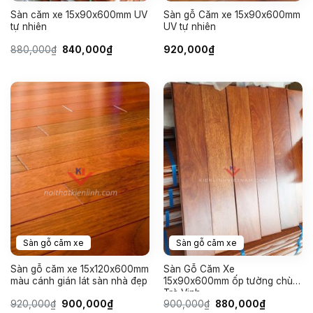
Sàn căm xe 15x90x600mm UV
Sàn gỗ Căm xe 15x90x600mm
tự nhiên
UV tự nhiên
Giá
Giá
880,000
₫
840,000
₫
920,000
₫
gốc
hiện
là:
tại
880,000₫.
là:
840,000₫.
Sàn gỗ căm xe
Sàn gỗ căm xe
Sàn gỗ căm xe 15x120x600mm
Sàn Gỗ Căm Xe
màu cánh gián lát sàn nhà đẹp
15x90x600mm ốp tường chùa
Trà Vinh
Giá
Giá
Giá
Giá
920,000
₫
900,000
₫
900,000
₫
880,000
₫
gốc
hiện
gốc
hiện