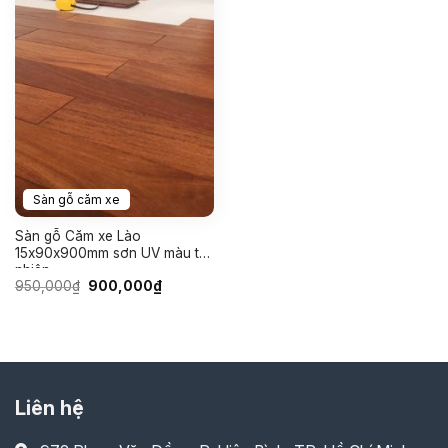
Sàn gỗ căm xe
Sàn gỗ Căm xe Lào
15x90x900mm sơn UV màu tự
nhiên
Giá
Giá
950,000
₫
900,000
₫
gốc
hiện
là:
tại
950,000₫.
là:
900,000₫.
Liên hệ