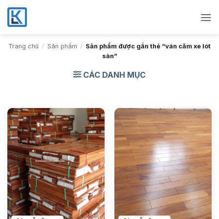
Bỏ
qua
nội
dung
Trang chủ
/
Sản phẩm
/
Sản phẩm được gắn thẻ “ván căm xe lót
sàn”
CÁC DANH MỤC