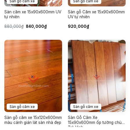
Sàn gỗ căm xe
Sàn gỗ căm xe
Sàn căm xe 15x90x600mm UV
Sàn gỗ Căm xe 15x90x600mm
tự nhiên
UV tự nhiên
Giá
Giá
880,000
₫
840,000
₫
920,000
₫
gốc
hiện
là:
tại
880,000₫.
là:
840,000₫.
Sàn gỗ căm xe
Sàn gỗ căm xe
Sàn gỗ căm xe 15x120x600mm
Sàn Gỗ Căm Xe
màu cánh gián lát sàn nhà đẹp
15x90x600mm ốp tường chùa
Trà Vinh