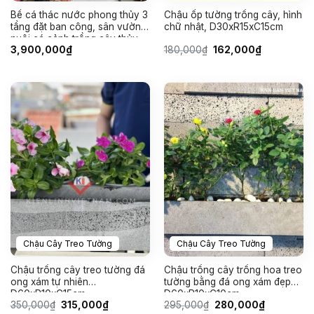
Bể cá thác nước phong thủy 3
Chậu ốp tường trồng cây, hình
tầng đặt ban công, sân vườn
chữ nhật, D30xR15xC15cm
nuôi cá cảnh trồng cây thủy
Giá
Giá
3,900,000
₫
180,000
₫
162,000
₫
sinh thác chảy tuần hoàn đẹp
gốc
hiện
là:
tại
180,000₫.
là:
162,000₫.
Chậu Cây Treo Tường
Chậu Cây Treo Tường
Chậu trồng cây treo tường đá
Chậu trồng cây trồng hoa treo
ong xám tự nhiên
tường bằng đá ong xám đẹp
D60xR10xC15cm
D60xR10xC10cm
Giá
Giá
Giá
Giá
350,000
₫
315,000
₫
295,000
₫
280,000
₫
gốc
hiện
gốc
hiện