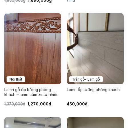
1,950,000
₫
1,890,000
₫
/ md
gốc
hiện
là:
tại
1,950,000₫.
là:
1,890,000₫.
Nội thất
Trần gỗ- Lam gỗ
Lamri gỗ ốp tường phòng
Lamri ốp tường phòng khách
khách – lamri căm xe tự nhiên
Giá
Giá
1,370,000
₫
1,270,000
₫
450,000
₫
gốc
hiện
là:
tại
1,370,000₫.
là:
1,270,000₫.