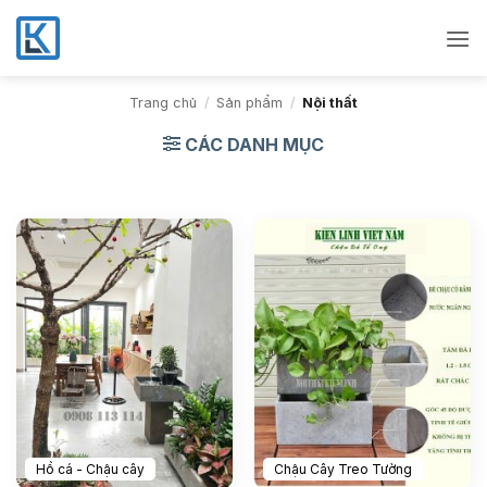
Bỏ
qua
nội
dung
Trang chủ
/
Sản phẩm
/
Nội thất
CÁC DANH MỤC
Hồ cá - Chậu cây
Chậu Cây Treo Tường