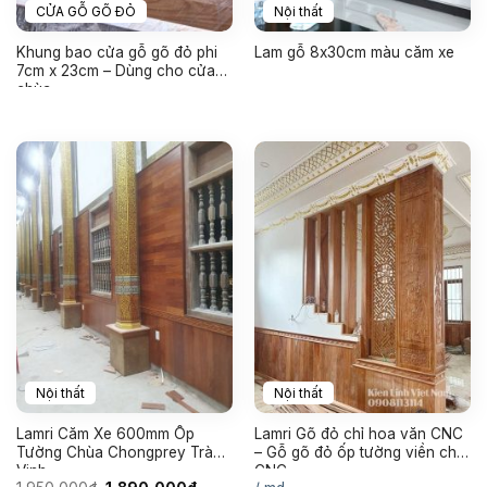
CỬA GỖ GÕ ĐỎ
Nội thất
Khung bao cửa gỗ gõ đỏ phi
Lam gỗ 8x30cm màu căm xe
7cm x 23cm – Dùng cho cửa
chùa
Nội thất
Nội thất
Lamri Căm Xe 600mm Ốp
Lamri Gõ đỏ chỉ hoa văn CNC
Tường Chùa Chongprey Trà
– Gỗ gõ đỏ ốp tường viền chỉ
Vinh
CNC
Giá
Giá