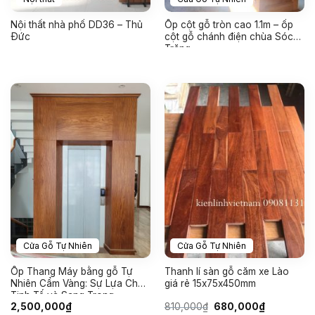
Nội thất nhà phố DD36 – Thủ
Ốp cột gỗ tròn cao 1.1m – ốp
Đức
cột gỗ chánh điện chùa Sóc
Trăng
Cửa Gỗ Tự Nhiên
Cửa Gỗ Tự Nhiên
Ốp Thang Máy bằng gỗ Tự
Thanh lí sàn gỗ căm xe Lào
Nhiên Cẩm Vàng: Sự Lựa Chọn
giá rẻ 15x75x450mm
Tinh Tế và Sang Trọng
Giá
Giá
2,500,000
₫
810,000
₫
680,000
₫