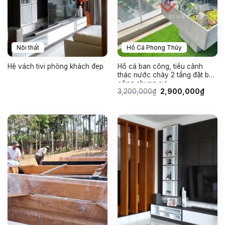
Nội thất
Hồ Cá Phong Thủy
Hệ vách tivi phòng khách đẹp
Hồ cá ban công, tiểu cảnh
thác nước chảy 2 tầng đặt ban
công chung cư
Giá
Giá
3,200,000
₫
2,900,000
₫
gốc
hiện
là:
tại
3,200,000₫.
là:
2,900