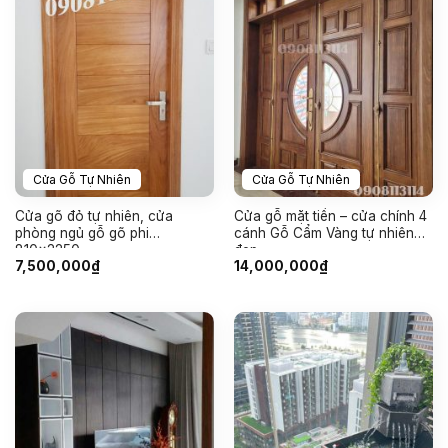
Cửa Gỗ Tự Nhiên
Cửa Gỗ Tự Nhiên
Cửa gõ đỏ tự nhiên, cửa
Cửa gỗ mặt tiền – cửa chính 4
phòng ngủ gỗ gõ phi
cánh Gỗ Cẩm Vàng tự nhiên
810×2250
đẹp
7,500,000
₫
14,000,000
₫