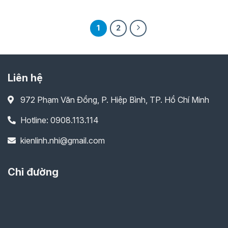
gốc
hiện
là:
tại
810,000₫.
là:
680,000₫.
1
2
Liên hệ
972 Phạm Văn Đồng, P. Hiệp Bình, TP. Hồ Chí Minh
Hotline: 0908.113.114
kienlinh.nhi@gmail.com
Chỉ đường