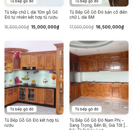
Tủ bếp gõ đỏ
Tủ bếp gõ đỏ
Tủ bếp chữ L dài 10m gỗ Gõ
Tủ Bếp Gỗ Gõ Đỏ bán cổ điển
Đỏ tự nhiên kết hợp tủ rượu
chữ L dài 8M
Giá
Giá
Giá
Giá
15,500,000
₫
15,000,000
₫
17,000,000
₫
16,500,000
₫
gốc
hiện
gốc
hiện
là:
tại
là:
tại
15,500,000₫.
là:
17,000,000₫.
là:
15,000,000₫.
16,5
Tủ bếp gõ đỏ
Tủ bếp gõ đỏ
Tủ Bếp Gỗ Gõ Đỏ kết hợp tủ
Tủ Bếp Gỗ Gõ Đỏ Nam Phi –
rượu
Sang Trọng, Bền Bỉ, Giá Tốt |
Nội Thất Kiên Linh