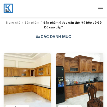
Bỏ
qua
nội
dung
Trang chủ
/
Sản phẩm
/
Sản phẩm được gắn thẻ “tủ bếp gỗ Gõ
Đỏ cao cấp”
CÁC DANH MỤC