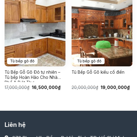
Tủ bếp gõ đỏ
Tủ bếp gõ đỏ
Tủ Bếp Gỗ Gõ Đỏ tự nhiên –
Tủ Bếp Gỗ Gõ kiểu cổ điển
Tủ bếp Hoàn Hảo Cho Nhà
Phố & Biệt Thự
Giá
Giá
Giá
Giá
17,000,000
₫
16,500,000
₫
20,000,000
₫
19,000,000
₫
gốc
hiện
gốc
hiệ
là:
tại
là:
tại
17,000,000₫.
là:
20,000,000₫.
là:
16,500,000₫.
19,
Liên hệ