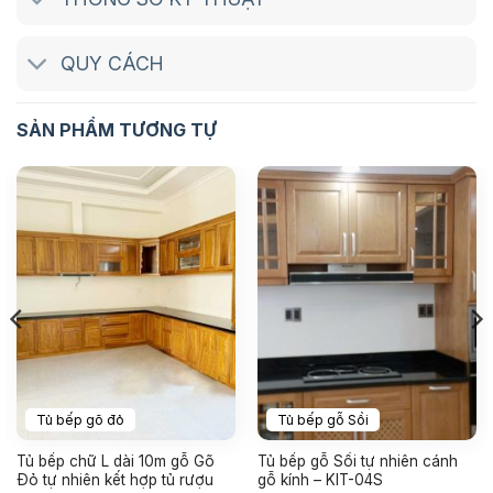
QUY CÁCH
SẢN PHẨM TƯƠNG TỰ
Tủ bếp gõ đỏ
Tủ bếp gỗ Sồi
Tủ bếp chữ L dài 10m gỗ Gõ
Tủ bếp gỗ Sồi tự nhiên cánh
Đỏ tự nhiên kết hợp tủ rượu
gỗ kính – KIT-04S