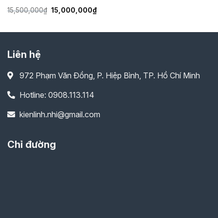
Giá
Giá
15,500,000
₫
15,000,000
₫
gốc
hiện
là:
tại
15,500,000₫.
là:
15,000,000₫.
Liên hệ
972 Phạm Văn Đồng, P. Hiệp Bình, TP. Hồ Chí Minh
Hotline: 0908.113.114
kienlinh.nhi@gmail.com
Chỉ đường