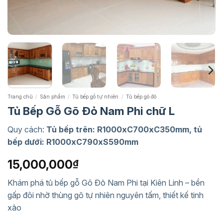
Trang chủ
/
Sản phẩm
/
Tủ bếp gỗ tự nhiên
/
Tủ bếp gõ đỏ
Tủ Bếp Gỗ Gõ Đỏ Nam Phi chữ L
Quy cách:
Tủ bếp trên: R1000xC700xC350mm, tủ
bếp dưới: R1000xC790xS590mm
15,000,000
₫
Khám phá tủ bếp gỗ Gõ Đỏ Nam Phi tại Kiên Linh – bền
gấp đôi nhờ thùng gõ tự nhiên nguyên tấm, thiết kế tinh
xảo