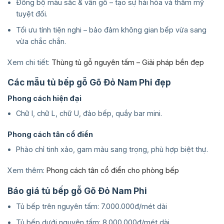
Đồng bộ màu sắc & vân gỗ – tạo sự hài hòa và thẩm mỹ
tuyệt đối.
Tối ưu tính tiện nghi – bảo đảm không gian bếp vừa sang
vừa chắc chắn.
Xem chi tiết:
Thùng tủ gỗ nguyên tấm – Giải pháp bền đẹp
Các mẫu tủ bếp gỗ Gõ Đỏ Nam Phi đẹp
Phong cách hiện đại
Chữ I, chữ L, chữ U, đảo bếp, quầy bar mini.
Phong cách tân cổ điển
Phào chỉ tinh xảo, gam màu sang trọng, phù hợp biệt thự.
Xem thêm:
Phong cách tân cổ điển cho phòng bếp
Báo giá tủ bếp gỗ Gõ Đỏ Nam Phi
Tủ bếp trên nguyên tấm: 7.000.000đ/mét dài
Tủ bếp dưới nguyên tấm: 8.000.000đ/mét dài