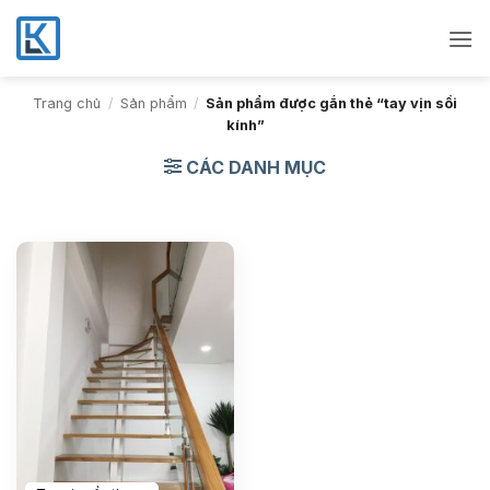
Bỏ
qua
nội
dung
Trang chủ
/
Sản phẩm
/
Sản phẩm được gắn thẻ “tay vịn sồi
kính”
CÁC DANH MỤC