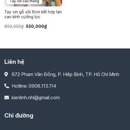
Tay vịn cầu thang
Tay vịn gỗ sồi 6cm kết hợp lan
can kính cường lực
Giá
Giá
600,000
₫
550,000
₫
gốc
hiện
là:
tại
600,000₫.
là:
550,000₫.
Liên hệ
972 Phạm Văn Đồng, P. Hiệp Bình, TP. Hồ Chí Minh
Hotline: 0908.113.114
kienlinh.nhi@gmail.com
Chỉ đường