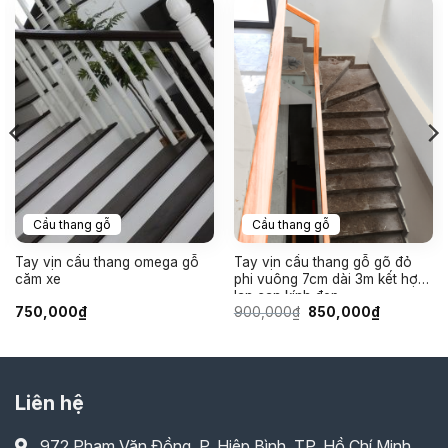
Cầu thang gỗ
Cầu thang gỗ
Tay vịn cầu thang omega gỗ
Tay vịn cầu thang gỗ gõ đỏ
căm xe
phi vuông 7cm dài 3m kết hợp
lan can kính đẹp
Giá
Giá
750,000
₫
900,000
₫
850,000
₫
gốc
hiện
là:
tại
900,000₫.
là:
850,000₫.
Liên hệ
972 Phạm Văn Đồng, P. Hiệp Bình, TP. Hồ Chí Minh