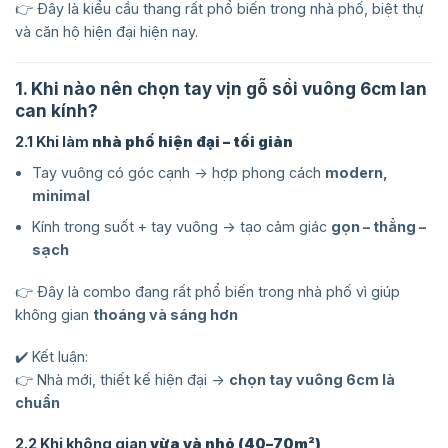
👉 Đây là kiểu cầu thang rất phổ biến trong nhà phố, biệt thự
và căn hộ hiện đại hiện nay.
1. Khi nào nên chọn tay vịn gỗ sồi vuông 6cm lan
can kính?
2.1 Khi làm
nhà phố hiện đại – tối giản
Tay vuông có góc cạnh → hợp phong cách
modern,
minimal
Kính trong suốt + tay vuông → tạo cảm giác
gọn – thẳng –
sạch
👉 Đây là combo đang rất phổ biến trong nhà phố vì giúp
không gian
thoáng và sáng hơn
✔️ Kết luận:
👉 Nhà mới, thiết kế hiện đại →
chọn tay vuông 6cm là
chuẩn
2.2 Khi không gian
vừa và nhỏ (40–70m²)