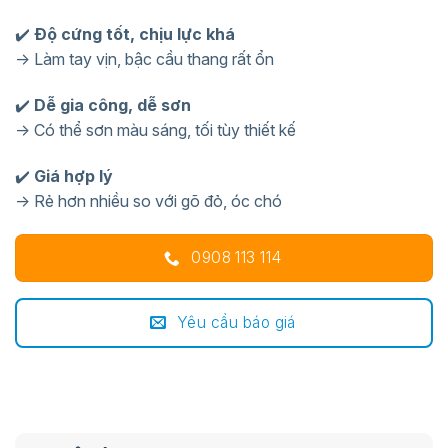
✔️
Độ cứng tốt, chịu lực khá
→ Làm tay vịn, bậc cầu thang rất ổn
✔️
Dễ gia công, dễ sơn
→ Có thể sơn màu sáng, tối tùy thiết kế
✔️
Giá hợp lý
→ Rẻ hơn nhiều so với gõ đỏ, óc chó
0908 113 114
Yêu cầu báo giá