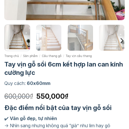
Trang chủ
/
Sản phẩm
/
Cầu thang gỗ
/
Tay vịn cầu thang
Tay vịn gỗ sồi 6cm kết hợp lan can kính
cường lực
Quy cách:
60x60mm
Giá
Giá
600,000
550,000
₫
₫
gốc
hiện
Đặc điểm nổi bật của tay vịn gỗ sồi
là:
tại
600,000₫.
là:
✔️
Vân gỗ đẹp, tự nhiên
550,000₫.
→ Nhìn sang nhưng không quá “già” như lim hay gõ