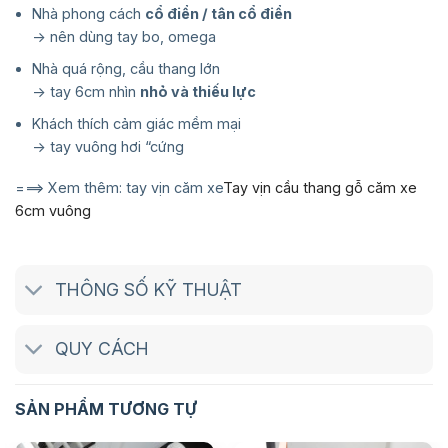
Nhà phong cách
cổ điển / tân cổ điển
→ nên dùng tay bo, omega
Nhà quá rộng, cầu thang lớn
→ tay 6cm nhìn
nhỏ và thiếu lực
Khách thích cảm giác mềm mại
→ tay vuông hơi “cứng
===> Xem thêm: tay vịn căm xe
Tay vịn cầu thang gỗ căm xe
6cm vuông
THÔNG SỐ KỸ THUẬT
QUY CÁCH
SẢN PHẨM TƯƠNG TỰ