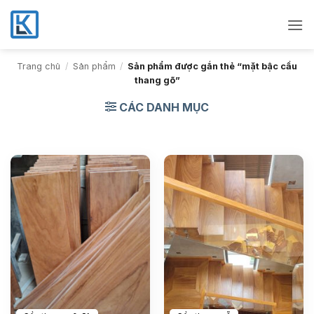
Bỏ
qua
nội
dung
Trang chủ
/
Sản phẩm
/
Sản phẩm được gắn thẻ “mặt bậc cầu
thang gõ”
CÁC DANH MỤC