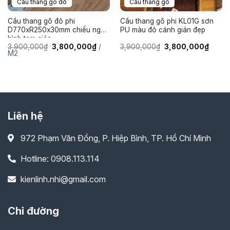
Cầu thang gõ đỏ
Cầu thang gỗ
Cầu thang gõ đỏ phi
Cầu thang gõ phi KL01G sơn
D770xR250x30mm chiếu nghỉ
PU màu đỏ cánh gián đẹp
hình tam giác
Giá
Giá
Giá
Giá
3,900,000
₫
3,800,000
₫
/
3,900,000
₫
3,800,000
₫
gốc
hiện
gốc
hiện
M2
là:
tại
là:
tại
3,900,000₫.
là:
3,900,000₫.
là:
3,800,000₫.
3,800
Liên hệ
972 Phạm Văn Đồng, P. Hiệp Bình, TP. Hồ Chí Minh
Hotline: 0908.113.114
kienlinh.nhi@gmail.com
Chỉ đường