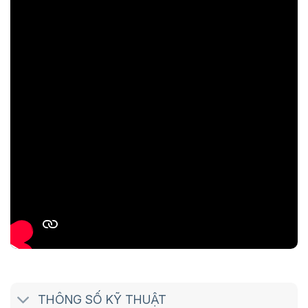
THÔNG SỐ KỸ THUẬT