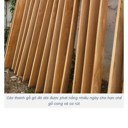
Các thanh gỗ gõ đỏ dài được phơi nắng nhiều ngày cho hạn chế
gỗ cong và co rút