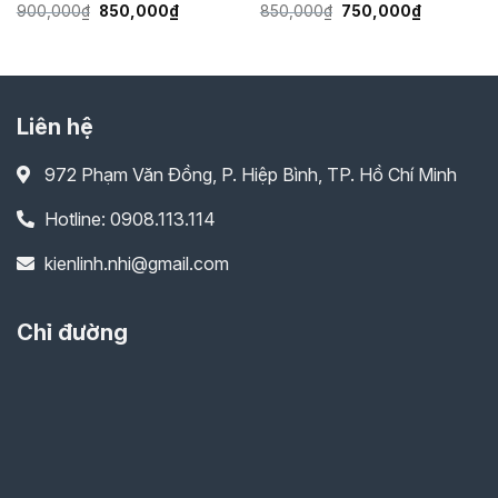
Giá
Giá
Giá
Giá
900,000
₫
850,000
₫
850,000
₫
750,000
₫
gốc
hiện
gốc
hiện
là:
tại
là:
tại
900,000₫.
là:
850,000₫.
là:
850,000₫.
750,000₫.
Liên hệ
972 Phạm Văn Đồng, P. Hiệp Bình, TP. Hồ Chí Minh
Hotline: 0908.113.114
kienlinh.nhi@gmail.com
Chỉ đường