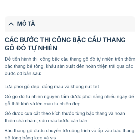
MÔ TẢ
CÁC BƯỚC THI CÔNG BẬC CẦU THANG
GÕ ĐỎ TỰ NHIÊN
Để tiến hành thi công bậc cầu thang gõ đỏ tự nhiên trên thềm
bậc thang bê tông, khâu sản xuất đến hoàn thiện trải qua các
bước cơ bản sau:
Lựa phôi gỗ đẹp, đồng màu và không nứt tét
Gỗ gõ đỏ tự nhiên nguyên tấm được phơi nắng nhiều ngày để
gỗ thật khô và lên màu tự nhiên đẹp
Gỗ được cưa cắt theo kích thước từng bậc thang và hoàn
thiện chà nhám, sơn màu bước căn bản
Bậc thang gõ được chuyển tới công trình và ốp vào bậc thang
bê tông bằng keo và vis