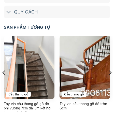
QUY CÁCH
SẢN PHẨM TƯƠNG TỰ
Cầu thang gỗ
Cầu thang gỗ
Tay vịn cầu thang gỗ gõ đỏ
Tay vịn cầu thang gõ đỏ tròn
phi vuông 7cm dài 3m kết hợp
6cm
lan can kính đẹp