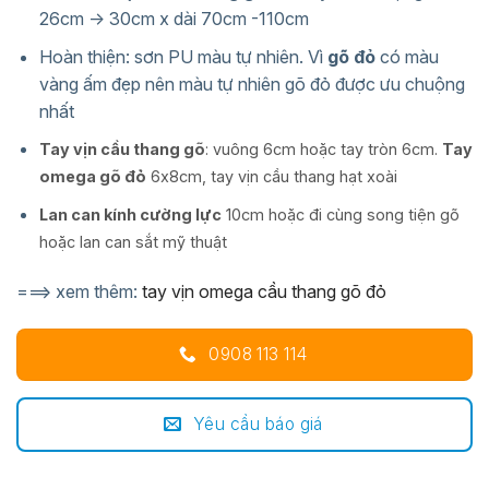
26cm -> 30cm x dài 70cm -110cm
Hoàn thiện: sơn PU màu tự nhiên. Vì
gõ đỏ
có màu
vàng ấm đẹp nên màu tự nhiên gõ đỏ được ưu chuộng
nhất
Tay vịn cầu thang gõ
: vuông 6cm hoặc tay tròn 6cm.
Tay
omega gõ đỏ
6x8cm, tay vịn cầu thang hạt xoài
Lan can kính cường lực
10cm hoặc đi cùng song tiện gõ
hoặc lan can sắt mỹ thuật
===> xem thêm:
tay vịn omega cầu thang gõ đỏ
0908 113 114
Yêu cầu báo giá