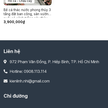
Hồ cá - Chậu cây
Bể cá thác nước phong thủy 3
tầng đặt ban công, sân vườn
nuôi cá cảnh trồng cây thủy
3,900,000
₫
sinh thác chảy tuần hoàn đẹp
Liên hệ
972 Phạm Văn Đồng, P. Hiệp Bình, TP. Hồ Chí Minh
Hotline: 0908.113.114
kienlinh.nhi@gmail.com
Chỉ đường