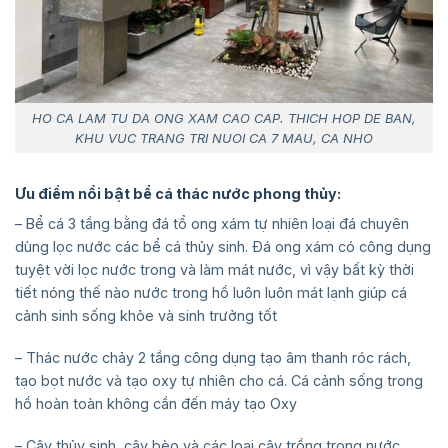
HO CA LAM TU DA ONG XAM CAO CAP. THICH HOP DE BAN,
KHU VUC TRANG TRI NUOI CA 7 MAU, CA NHO
Ưu điểm nổi bật bể cá thác nước phong thủy:
– Bể cá 3 tầng bằng đá tổ ong xám tự nhiên loại đá chuyên
dùng lọc nước các bể cá thủy sinh. Đá ong xám có công dụng
tuyệt vời lọc nước trong và làm mát nước, vì vậy bất kỳ thời
tiết nóng thế nào nước trong hồ luôn luôn mát lạnh giúp cá
cảnh sinh sống khỏe và sinh trưởng tốt
– Thác nước chảy 2 tầng công dụng tạo âm thanh róc rách,
tạo bọt nước và tạo oxy tự nhiên cho cá. Cá cảnh sống trong
hồ hoàn toàn không cần đến máy tạo Oxy
– Cây thủy sinh, cây bèo và các loại cây trồng trong nước