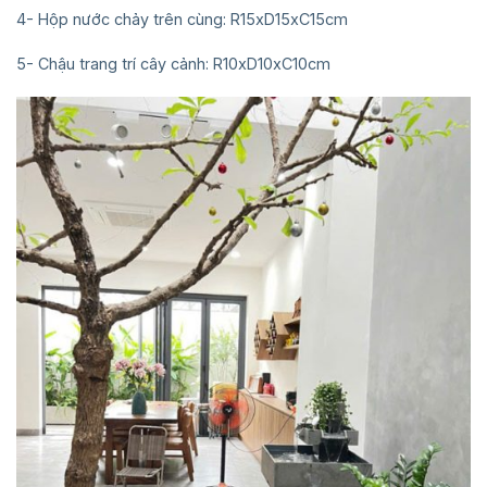
4- Hộp nước chảy trên cùng: R15xD15xC15cm
5- Chậu trang trí cây cảnh: R10xD10xC10cm