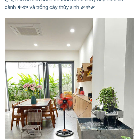
cảnh 🐠🐟 và trồng cây thủy sinh 🌿🌱🌿