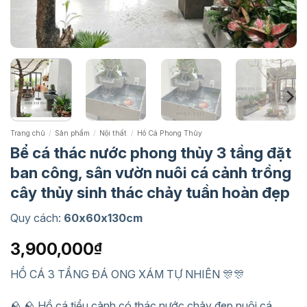
Trang chủ
/
Sản phẩm
/
Nội thất
/
Hồ Cá Phong Thủy
Bể cá thác nước phong thủy 3 tầng đặt
ban công, sân vườn nuôi cá cảnh trồng
cây thủy sinh thác chảy tuần hoàn đẹp
Quy cách:
60x60x130cm
3,900,000
₫
HỒ CÁ 3 TẦNG ĐÁ ONG XÁM TỰ NHIÊN 🎊🎊
🪨 🪨 Hồ cá tiểu cảnh có thác nước chảy đẹp nuôi cá