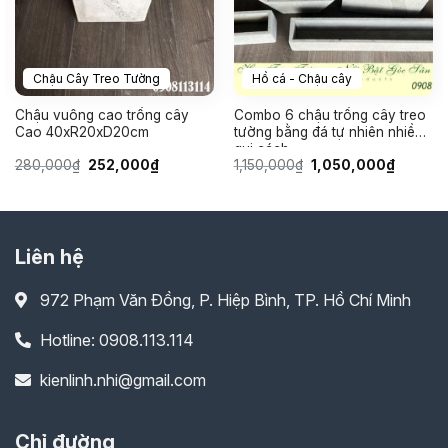
Chậu Cây Treo Tường
Hồ cá - Chậu cây
Chậu vuông cao trồng cây
Combo 6 chậu trồng cây treo
Cao 40xR20xD20cm
tường bằng đá tự nhiên nhiều
qui cách
Giá
Giá
Giá
Giá
280,000
₫
252,000
₫
1,150,000
₫
1,050,000
₫
gốc
hiện
gốc
hiện
là:
tại
là:
tại
280,000₫.
là:
1,150,000₫.
là:
252,000₫.
1,050,0
Liên hệ
972 Phạm Văn Đồng, P. Hiệp Bình, TP. Hồ Chí Minh
Hotline: 0908.113.114
kienlinh.nhi@gmail.com
Chỉ đường