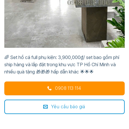
🌈 Set hồ cá full phụ kiện: 3,900,000₫/ set bao gồm phí
ship hàng và lắp đặt trong khu vực TP Hồ Chí Minh và
nhiều quà tặng 🎁🎁🎁 hấp dẫn khác 🌟🌟🌟
0908 113 114
Yêu cầu báo giá