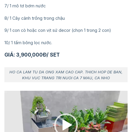
7/ 1 mô tơ bơm nước
8/ 1 Cây cảnh trồng trong chậu
9/ 1 con cò hoặc con vịt sứ decor (chọn 1 trong 2 con)
10/ 1 tấm bông lọc nước.
GIÁ: 3,900,000Đ/ SET
HO CA LAM TU DA ONG XAM CAO CAP. THICH HOP DE BAN,
KHU VUC TRANG TRI NUOI CA 7 MAU, CA NHO
Trình
chơi
Video