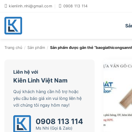
Bỏ
kienlinh.nhi@gmail.com
0908 113 114
qua
nội
dung
Sả
Trang chủ
/
Sản phẩm
/
Sản phẩm được gắn thẻ “baogiathicongsann
Liên hệ với
Kiên Linh Việt Nam
Quý khách hàng cần hỗ trợ hoặc
yêu cầu báo giá xin vui lòng liên hệ
với chúng tôi ngay hôm nay!
0908 113 114
Ms Nhi (Gọi & Zalo)