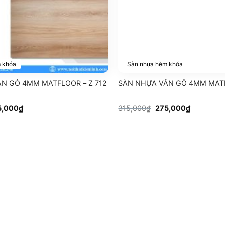
 khóa
Sàn nhựa hèm khóa
N GỖ 4MM MATFLOOR – Z 712
SÀN NHỰA VÂN GỖ 4MM MATF
Giá
Giá
Giá
5,000
₫
315,000
₫
275,000
₫
c
hiện
gốc
hiện
tại
là:
tại
,000₫.
là:
315,000₫.
là:
275,000₫.
275,000₫.