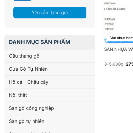
Yêu cầu báo giá
Sàn nhựa hèm
DANH MỤC SẢN PHẨM
SÀN NHỰA VÂ
Cầu thang gỗ
Giá
315,000
₫
27
gố
Cửa Gỗ Tự Nhiên
là:
315
Hồ cá - Chậu cây
Nội thất
Sàn gỗ công nghiệp
Sàn gỗ tự nhiên