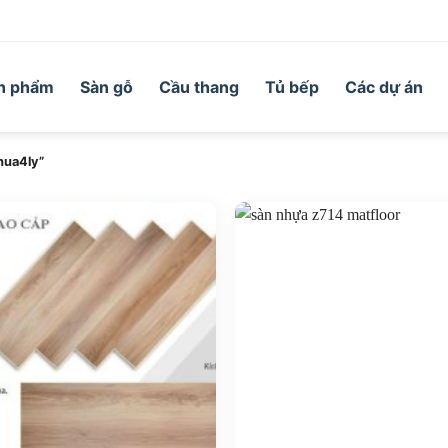
n phẩm
Sàn gỗ
Cầu thang
Tủ bếp
Các dự án
hua4ly”