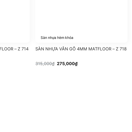
Sàn nhựa hèm khóa
LOOR – Z 714
SÀN NHỰA VÂN GỖ 4MM MATFLOOR – Z 718
Giá
Giá
315,000
₫
275,000
₫
gốc
hiện
là:
tại
315,000₫.
là:
275,000₫.