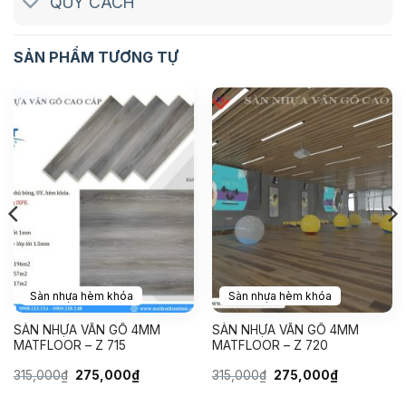
QUY CÁCH
SẢN PHẨM TƯƠNG TỰ
Sàn nhựa hèm khóa
Sàn nhựa hèm khóa
SÀN NHỰA VÂN GỖ 4MM
SÀN NHỰA VÂN GỖ 4MM
MATFLOOR – Z 715
MATFLOOR – Z 720
Giá
Giá
Giá
Giá
315,000
₫
275,000
₫
315,000
₫
275,000
₫
gốc
hiện
gốc
hiện
là:
tại
là:
tại