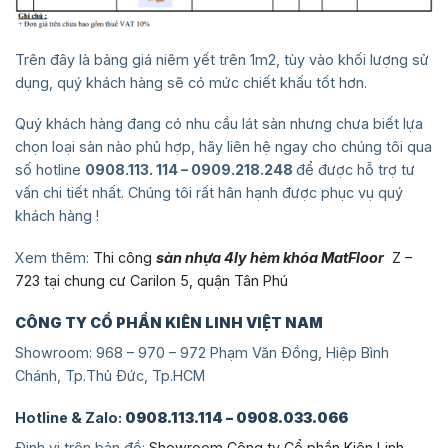
Trên đây là bảng giá niêm yết trên 1m2, tùy vào khối lượng sử
dụng, quý khách hàng sẽ có mức chiết khấu tốt hơn.
Quý khách hàng đang có nhu cầu lát sàn nhưng chưa biết lựa
chọn loại sàn nào phủ hợp, hãy liên hệ ngay cho chúng tôi qua
số hotline
0908.113. 114 – 0909.218.248
để được hỗ trợ tư
vấn chi tiết nhất. Chúng tôi rất hân hạnh được phục vụ quý
khách hàng !
Xem thêm:
Thi công
sàn nhựa 4ly hèm khóa MatFloor
Z –
723 tại chung cư Carilon 5, quận Tân Phú
CÔNG TY CỔ PHẨN KIÊN LINH VIỆT NAM
Showroom: 968 – 970 – 972 Phạm Văn Đồng, Hiệp Bình
Chánh, Tp.Thủ Đức, Tp.HCM
Hotline & Zalo:
0908.113.114 – 0908.033.066
Định vị trên bản đồ:
Showroom Công ty Cổ phần Kiên Linh