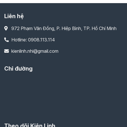
315,000₫.
là:
315,000₫.
là:
275,000₫.
275,000₫.
Liên hệ
972 Phạm Văn Đồng, P. Hiệp Bình, TP. Hồ Chí Minh
Hotline: 0908.113.114
kienlinh.nhi@gmail.com
Chỉ đường
Theo dõi Kiên Linh