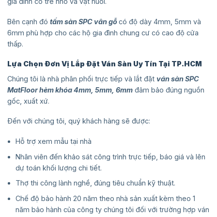
gia đình có trẻ nhỏ và vật nuôi.
Bên cạnh đó
tấm sàn SPC vân gỗ
có độ dày 4mm, 5mm và
6mm phù hợp cho các hộ gia đình chung cư có cao độ cửa
thấp.
Lựa Chọn Đơn Vị Lắp Đặt Ván Sàn Uy Tín Tại TP.HCM
Chúng tôi là nhà phân phối trực tiếp và lắt đặt
ván sàn SPC
MatFloor hèm khóa 4mm, 5mm, 6mm
đảm bảo đúng nguồn
gốc, xuất xứ.
Đến với chúng tôi, quý khách hàng sẽ được:
Hỗ trợ xem mẫu tại nhà
Nhân viên đến khảo sát công trình trực tiếp, báo giá và lên
dự toán khối lượng chi tiết.
Thợ thi công lành nghề, đúng tiêu chuẩn kỹ thuật.
Chế độ bảo hành 20 năm theo nhà sản xuất kèm theo 1
năm bảo hành của công ty chúng tôi đối với trường hợp ván