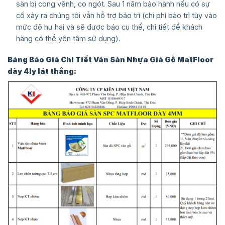
sàn bị cong vênh, co ngót. Sau 1 năm bảo hành nếu có sự
cố xảy ra chúng tôi vẫn hỗ trợ bảo trì (chi phí bảo trì tùy vào
mức độ hư hại và sẽ được báo cụ thể, chi tiết để khách
hàng có thể yên tâm sử dụng).
Bảng Báo Giá Chi Tiết Ván Sàn Nhựa Giả Gỗ MatFloor
dày 4ly lát thẳng: