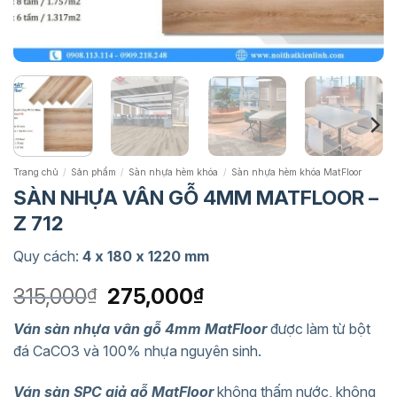
Trang chủ
/
Sản phẩm
/
Sàn nhựa hèm khóa
/
Sàn nhựa hèm khóa MatFloor
SÀN NHỰA VÂN GỖ 4MM MATFLOOR –
Z 712
Quy cách:
4 x 180 x 1220 mm
Giá
Giá
315,000
275,000
₫
₫
gốc
hiện
Ván sàn nhựa vân gỗ 4mm MatFloor
được làm từ bột
là:
tại
đá CaCO3 và 100% nhựa nguyên sinh.
315,000₫.
là:
275,000₫.
Ván sàn SPC giả gỗ MatFloor
không thấm nước, không