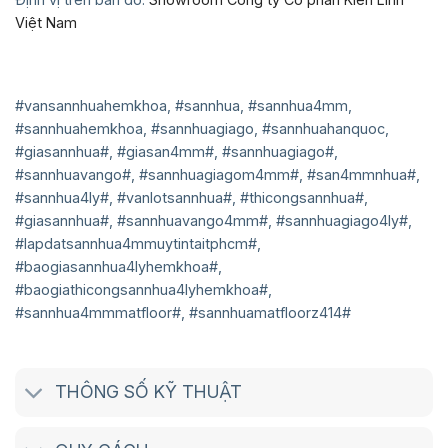
Việt Nam
#vansannhuahemkhoa, #sannhua, #sannhua4mm,
#sannhuahemkhoa, #sannhuagiago, #sannhuahanquoc,
#giasannhua#, #giasan4mm#, #sannhuagiago#,
#sannhuavango#, #sannhuagiagom4mm#, #san4mmnhua#,
#sannhua4ly#, #vanlotsannhua#, #thicongsannhua#,
#giasannhua#, #sannhuavango4mm#, #sannhuagiago4ly#,
#lapdatsannhua4mmuytintaitphcm#,
#baogiasannhua4lyhemkhoa#,
#baogiathicongsannhua4lyhemkhoa#,
#sannhua4mmmatfloor#, #sannhuamatfloorz414#
THÔNG SỐ KỸ THUẬT