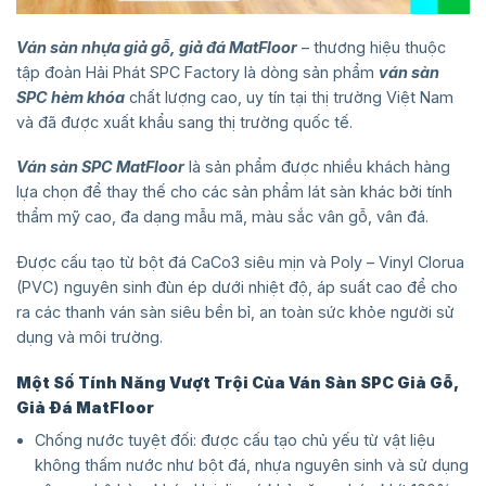
Ván sàn nhựa giả gỗ, giả đá MatFloor
– thương hiệu thuộc
tập đoàn Hải Phát SPC Factory là dòng sản phẩm
ván sàn
SPC hèm khóa
chất lượng cao, uy tín tại thị trường Việt Nam
và đã được xuất khẩu sang thị trường quốc tế.
Ván sàn SPC MatFloor
là sản phẩm được nhiều khách hàng
lựa chọn để thay thế cho các sản phẩm lát sàn khác bởi tính
thẩm mỹ cao, đa dạng mẫu mã, màu sắc vân gỗ, vân đá.
Được cấu tạo từ bột đá CaCo3 siêu mịn và Poly – Vinyl Clorua
(PVC) nguyên sinh đùn ép dưới nhiệt độ, áp suất cao để cho
ra các thanh ván sàn siêu bền bỉ, an toàn sức khỏe người sử
dụng và môi trường.
Một Số Tính Năng Vượt Trội Của Ván Sàn SPC Giả Gỗ,
Giả Đá MatFloor
Chống nước tuyệt đối: được cấu tạo chủ yếu từ vật liệu
không thấm nước như bột đá, nhựa nguyên sinh và sử dụng