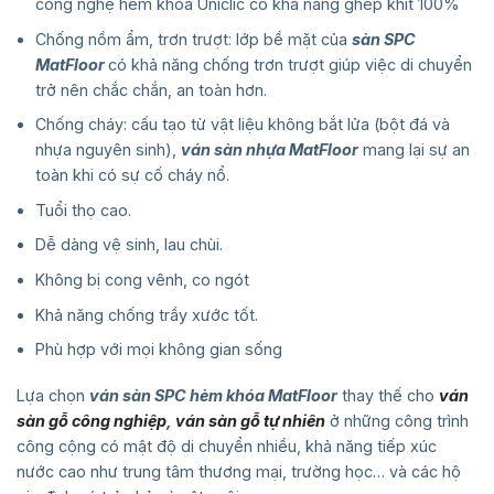
công nghệ hèm khóa Uniclic có khả năng ghép khít 100%
Chống nồm ẩm, trơn trượt: lớp bề mặt của
sàn SPC
MatFloor
có khả năng chống trơn trượt giúp việc di chuyển
trở nên chắc chắn, an toàn hơn.
Chống cháy: cấu tạo từ vật liệu không bắt lửa (bột đá và
nhựa nguyên sinh),
ván sàn nhựa MatFloor
mang lại sự an
toàn khi có sự cố cháy nổ.
Tuổi thọ cao.
Dễ dàng vệ sinh, lau chùi.
Không bị cong vênh, co ngót
Khả năng chống trầy xước tốt.
Phù hợp với mọi không gian sống
Lựa chọn
ván sàn SPC hèm khóa MatFloor
thay thế cho
ván
sàn gỗ công nghiệp
,
ván sàn gỗ tự nhiên
ở những công trình
công cộng có mật độ di chuyển nhiều, khả năng tiếp xúc
nước cao như trung tâm thương mại, trường học… và các hộ