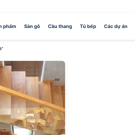
n phẩm
Sàn gỗ
Cầu thang
Tủ bếp
Các dự án
õ”