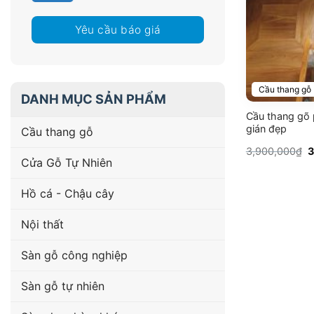
Yêu cầu báo giá
Cầu thang gỗ
DANH MỤC SẢN PHẨM
Cầu thang gõ
gián đẹp
Cầu thang gỗ
G
3,900,000
₫
3
g
Cửa Gỗ Tự Nhiên
l
3
Hồ cá - Chậu cây
Nội thất
Sàn gỗ công nghiệp
Sàn gỗ tự nhiên