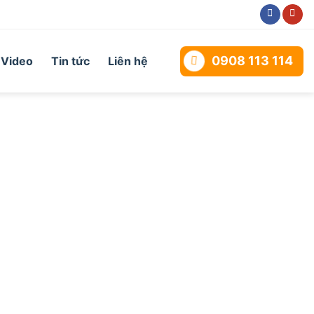
0908 113 114
Video
Tin tức
Liên hệ