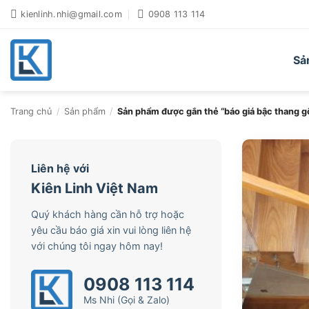
Bỏ
kienlinh.nhi@gmail.com
0908 113 114
qua
nội
dung
Sả
Trang chủ
/
Sản phẩm
/
Sản phẩm được gắn thẻ “báo giá bậc thang g
Liên hệ với
Kiên Linh Việt Nam
Quý khách hàng cần hỗ trợ hoặc
yêu cầu báo giá xin vui lòng liên hệ
với chúng tôi ngay hôm nay!
0908 113 114
Ms Nhi (Gọi & Zalo)