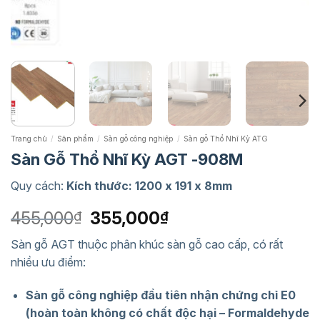
Trang chủ
/
Sản phẩm
/
Sàn gỗ công nghiệp
/
Sàn gỗ Thổ Nhĩ Kỳ ATG
Sàn Gỗ Thổ Nhĩ Kỳ AGT -908M
Quy cách:
Kích thước: 1200 x 191 x 8mm
Giá
Giá
455,000
355,000
₫
₫
gốc
hiện
Sàn gỗ AGT thuộc phân khúc sàn gỗ cao cấp, có rất
là:
tại
nhiều ưu điểm:
455,000₫.
là:
355,000₫.
Sàn gỗ công nghiệp đầu tiên nhận chứng chỉ E0
(hoàn toàn không có chất độc hại – Formaldehyde