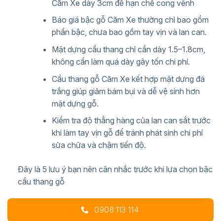
3,600,000₫.
là:
Căm Xe dày 3cm để hạn chế cong vênh
3,500,000₫.
Báo giá bậc gỗ Căm Xe thường chỉ bao gồm
phần bậc, chưa bao gồm tay vịn và lan can.
Mặt dựng cầu thang chỉ cần dày 1.5–1.8cm,
không cần làm quá dày gây tốn chi phí.
Cầu thang gỗ Căm Xe kết hợp mặt dựng đá
trắng giúp giảm bám bụi và dễ vệ sinh hơn
mặt dựng gỗ.
Kiểm tra độ thẳng hàng của lan can sắt trước
khi làm tay vịn gỗ để tránh phát sinh chi phí
sửa chữa và chậm tiến độ.
Đây là 5 lưu ý bạn nên cân nhắc trước khi lựa chọn bậc
cầu thang gỗ
0908 113 114