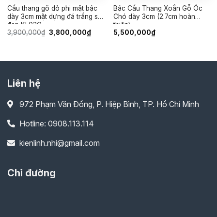
Cầu thang gõ đỏ phi mặt bậc
Bậc Cầu Thang Xoắn Gỗ Óc
dày 3cm mặt dựng đá trắng sứ
Chó dày 3cm (2.7cm hoàn
đẹp KL02G
thiện)
Giá
Giá
3,900,000
₫
3,800,000
₫
5,500,000
₫
gốc
hiện
là:
tại
3,900,000₫.
là:
0,000₫.
3,800,000₫.
Liên hệ
972 Phạm Văn Đồng, P. Hiệp Bình, TP. Hồ Chí Minh
Hotline: 0908.113.114
kienlinh.nhi@gmail.com
Chỉ đường