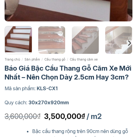
Trang chủ
/
Sản phẩm
/
Cầu thang gỗ
/
Cầu thang căm xe
Báo Giá Bậc Cầu Thang Gỗ Căm Xe Mới
Nhất – Nên Chọn Dày 2.5cm Hay 3cm?
Mã sản phẩm:
KLS-CX1
Quy cách:
30x270x920mm
Giá
Giá
3,600,000
3,500,000
/ m2
₫
₫
gốc
hiện
là:
tại
Bậc cầu thang rộng trên 90cm nên dùng gỗ