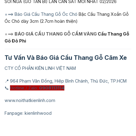
SỒI NGA (GỖ TẦN BÌ) LAN CAN SẮT MỚI NHẤT 02/2026
===> Báo Giá Cầu Thang Gỗ Óc Chó
Bậc Cầu Thang Xoắn Gỗ
Óc Chó dày 3cm (2.7cm hoàn thiện)
===>
BÁO GIÁ CẦU THANG GỖ CẨM VÀNG
Cầu Thang Gỗ
Gõ Đỏ Phi
Tư Vấn Và Báo Giá Cầu Thang Gỗ Căm Xe
CTY CỔ PHẦN KIÊN LINH VIỆT NAM
📍 964 Phạm Văn Đồng, Hiệp Bình Chánh, Thủ Đức, TP.HCM
📞
Hotline / Zalo:
0908113114
www.noithatkienlinh.com
Fanpage: kienlinhwood