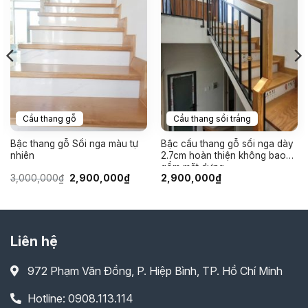
Cầu thang gỗ
Cầu thang sồi trắng
Bậc thang gỗ Sồi nga màu tự
Bậc cầu thang gỗ sồi nga dày
nhiên
2.7cm hoàn thiện không bao
gồm mặt dựng
Giá
Giá
3,000,000
₫
2,900,000
₫
2,900,000
₫
gốc
hiện
là:
tại
3,000,000₫.
là:
0,000₫.
2,900,000₫.
Liên hệ
972 Phạm Văn Đồng, P. Hiệp Bình, TP. Hồ Chí Minh
Hotline: 0908.113.114