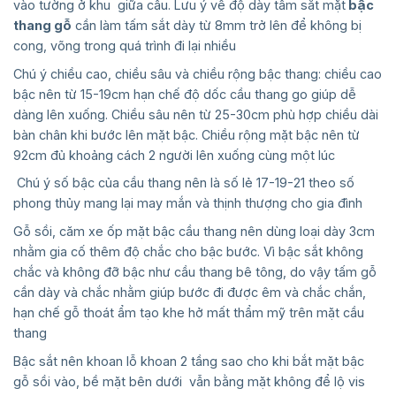
vào tường ở khu giữa cầu. Lưu ý về độ dày tấm sắt mặt
bậc
thang gỗ
cần làm tấm sắt dày từ 8mm trở lên để không bị
cong, võng trong quá trình đi lại nhiều
Chú ý chiều cao, chiều sâu và chiều rộng bậc thang: chiều cao
bậc nên từ 15-19cm hạn chế độ dốc cầu thang go giúp dễ
dàng lên xuống. Chiều sâu nên từ 25-30cm phù hợp chiều dài
bàn chân khi bước lên mặt bậc. Chiều rộng mặt bậc nên từ
92cm đủ khoảng cách 2 người lên xuống cùng một lúc
Chú ý số bậc của cầu thang nên là số lẻ 17-19-21 theo số
phong thủy mang lại may mắn và thịnh thượng cho gia đình
Gỗ sồi, căm xe ốp mặt bậc cầu thang nên dùng loại dày 3cm
nhằm gia cố thêm độ chắc cho bậc bước. Vì bậc sắt không
chắc và không đỡ bậc như cầu thang bê tông, do vậy tấm gỗ
cần dày và chắc nhằm giúp bước đi được êm và chắc chắn,
hạn chế gỗ thoát ẩm tạo khe hở mất thẩm mỹ trên mặt cầu
thang
Bậc sắt nên khoan lỗ khoan 2 tầng sao cho khi bắt mặt bậc
gỗ sồi vào, bề mặt bên dưới vẫn bằng mặt không để lộ vis