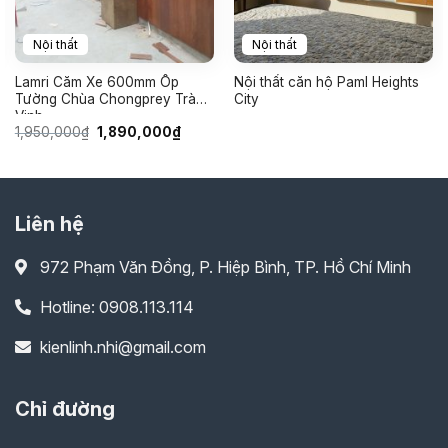
Nội thất
Nội thất
Lamri Căm Xe 600mm Ốp
Nội thất căn hộ Paml Heights
Tường Chùa Chongprey Trà
City
Vinh
Giá
Giá
1,950,000
₫
1,890,000
₫
gốc
hiện
là:
tại
1,950,000₫.
là:
₫.
1,890,000₫.
Liên hệ
972 Phạm Văn Đồng, P. Hiệp Bình, TP. Hồ Chí Minh
Hotline: 0908.113.114
kienlinh.nhi@gmail.com
Chỉ đường