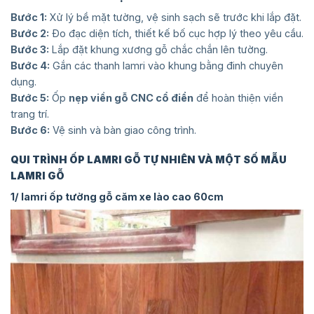
Bước 1:
Xử lý bề mặt tường, vệ sinh sạch sẽ trước khi lắp đặt.
Bước 2:
Đo đạc diện tích, thiết kế bố cục hợp lý theo yêu cầu.
Bước 3:
Lắp đặt khung xương gỗ chắc chắn lên tường.
Bước 4:
Gắn các thanh lamri vào khung bằng đinh chuyên
dụng.
Bước 5:
Ốp
nẹp viền gỗ CNC cổ điển
để hoàn thiện viền
trang trí.
Bước 6:
Vệ sinh và bàn giao công trình.
QUI TRÌNH ỐP LAMRI GỖ TỰ NHIÊN VÀ MỘT SỐ MẪU
LAMRI GỖ
1/ lamri ốp tường gỗ căm xe lào cao 60cm