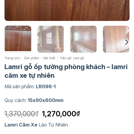
Trang chủ
/
Sản phẩm
/
Nội thất
/
Trần gỗ- Lam gỗ
Lamri gỗ ốp tường phòng khách – lamri
căm xe tự nhiên
Mã sản phẩm:
LR096-1
Quy cách:
15x90x600mm
Giá
Giá
1,370,000
1,270,000
₫
₫
gốc
hiện
Lamri Căm Xe
Lào Tự Nhiên
là:
tại