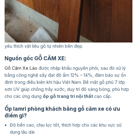
yêu thích vật liệu gỗ tự nhiên bền đẹp.
Nguồn gốc GỖ CĂM XE:
Gỗ Căm Xe Lào
được nhập khẩu nguyên phôi, sau đó xử lý
bằng công nghệ sấy đạt độ ẩm 12% – 14%, đảm bảo sự ổn
định trong điều kiện khí hậu Việt Nam. Bề mặt gỗ phủ 7 lớp
sơn UV giúp chống trầy xước, duy trì độ sáng bóng, phù hợp
cho các ứng dụng
ốp gỗ trang trí nội thất
cao cấp.
Ốp lamri phòng khách bằng gỗ căm xe có ưu
điểm gì?
Độ bền cao, chịu lực tốt, thích hợp cho các khu vực sử
dụng lâu dài