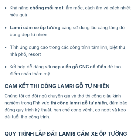
Khả năng
chống mối mọt
, ẩm mốc, cách âm và cách nhiệt
hiệu quả
Lamri căm xe ốp tường
càng sử dụng lâu càng tăng độ
bóng đẹp tự nhiên
Tính ứng dụng cao trong các công trình tâm linh, biệt thự,
nhà phố, resort
Kết hợp dễ dàng với
nẹp viền gỗ CNC cổ điển
để tạo
điểm nhấn thẩm mỹ
CAM KẾT THI CÔNG LAMRI GỖ TỰ NHIÊN
Chúng tôi có đội ngũ chuyên gia và thợ thi công giàu kinh
nghiệm trong lĩnh vực
thi công lamri gỗ tự nhiên
, đảm bảo
đúng quy trình kỹ thuật, hạn chế cong vênh, co ngót và kéo
dài tuổi thọ công trình.
QUY TRÌNH LẮP ĐẶT LAMRI CĂM XE ỐP TƯỜNG