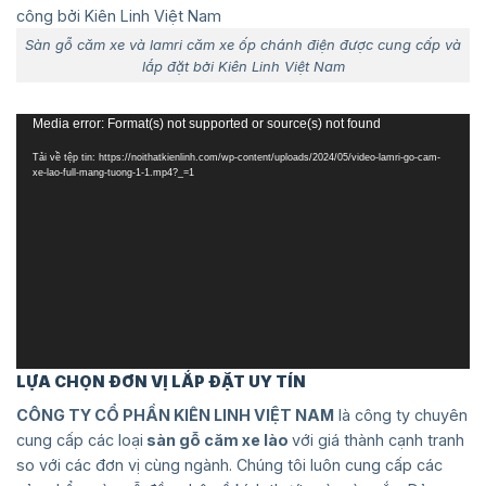
Sàn gỗ căm xe và lamri căm xe ốp chánh điện được cung cấp và
lắp đặt bởi Kiên Linh Việt Nam
Trình
Media error: Format(s) not supported or source(s) not found
chơi
Tải về tệp tin: https://noithatkienlinh.com/wp-content/uploads/2024/05/video-lamri-go-cam-
Video
xe-lao-full-mang-tuong-1-1.mp4?_=1
LỰA CHỌN ĐƠN VỊ LẮP ĐẶT UY TÍN
CÔNG TY CỔ PHẦN KIÊN LINH VIỆT NAM
là công ty chuyên
cung cấp các loại
sàn gỗ căm xe lào
với giá thành cạnh tranh
so với các đơn vị cùng ngành. Chúng tôi luôn cung cấp các