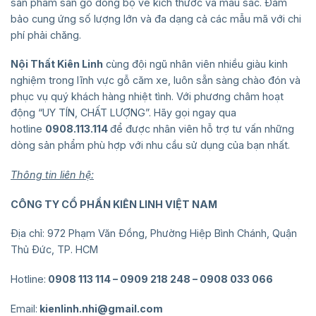
sản phẩm sàn gỗ đồng bộ về kích thước và màu sắc. Đảm
bảo cung ứng số lượng lớn và đa dạng cả các mẫu mã với chi
phí phải chăng.
Nội Thất Kiên Linh
cùng đội ngũ nhân viên nhiều giàu kinh
nghiệm trong lĩnh vực gỗ căm xe, luôn sẵn sàng chào đón và
phục vụ quý khách hàng nhiệt tình. Với phương châm hoạt
động “UY TÍN, CHẤT LƯỢNG”. Hãy gọi ngay qua
hotline
0908.113.114
để được nhân viên hỗ trợ tư vấn những
dòng sản phẩm phù hợp với nhu cầu sử dụng của bạn nhất.
Thông tin liên hệ:
CÔNG TY CỔ PHẦN KIÊN LINH VIỆT NAM
Địa chỉ: 972 Phạm Văn Đồng, Phường Hiệp Bình Chánh, Quận
Thủ Đức, TP. HCM
Hotline:
0908 113 114 – 0909 218 248 – 0908 033 066
Email:
kienlinh.nhi@gmail.com