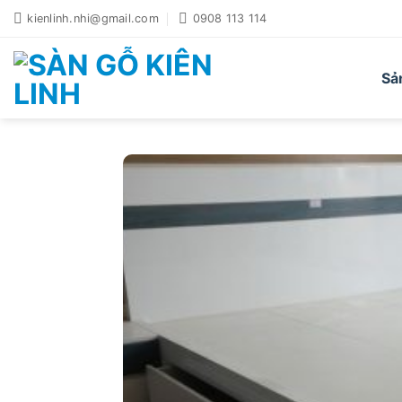
Bỏ
kienlinh.nhi@gmail.com
0908 113 114
qua
nội
dung
Sả