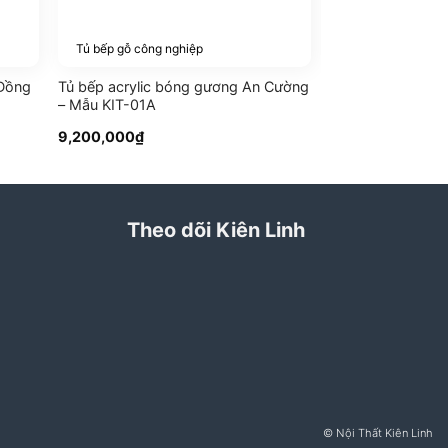
Tủ bếp gỗ công nghiệp
Nội thất
 Đồng
Tủ bếp acrylic bóng gương An Cường
Nội thất nhà ph
– Mẫu KIT-01A
9,200,000
₫
Theo dõi Kiên Linh
© Nội Thất Kiên Linh