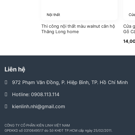
Nội thất
Cửa
Thi công nội thất màu walnut căn hộ
Cửa 
Thăng Long home
Gỗ C
14,0
Liên hệ
972 Phạm Văn Đồng, P. Hiệp Bình, TP. Hồ Chí Minh
Hotline: 0908.113.114
kienlinh.nhi@gmail.com
CÔNG TY CỔ PHẦN KIÊN LINH VIỆT NAM
GPĐKKD số 0310649517 do Sở KHĐT TP.HCM cấp ngày 25/02/2011.