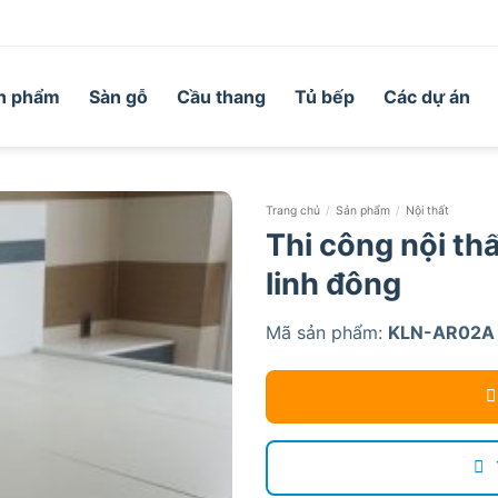
n phẩm
Sàn gỗ
Cầu thang
Tủ bếp
Các dự án
Trang chủ
/
Sản phẩm
/
Nội thất
Thi công nội th
linh đông
Mã sản phẩm:
KLN-AR02A