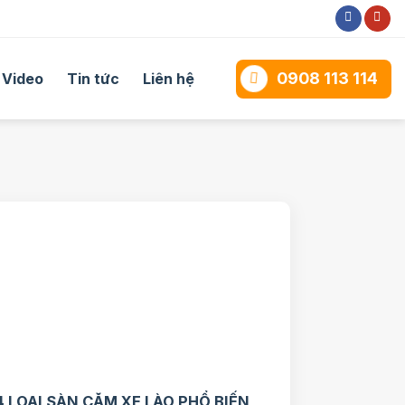
0908 113 114
Video
Tin tức
Liên hệ
4 LOẠI SÀN CĂM XE LÀO PHỔ BIẾN