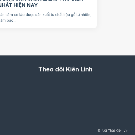
NHẤT HIỆN NAY
àn căm xe lào được sản xuất từ chất liệu gỗ tự nhiên,
ảm bảo...
Theo dõi Kiên Linh
© Nội Thất Kiên Linh