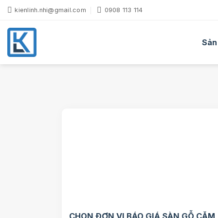
Bỏ
kienlinh.nhi@gmail.com
0908 113 114
qua
nội
dung
Sản
CHỌN ĐƠN VỊ BÁO GIÁ SÀN GỖ CĂM