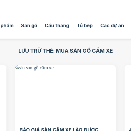
 phẩm
Sàn gỗ
Cầu thang
Tủ bếp
Các dự án
LƯU TRỮ THẺ:
MUA SÀN GỖ CĂM XE
BÁO GIÁ SÀN CĂM XE LÀO ĐƯỢC