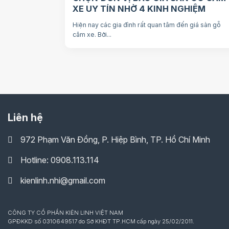
XE UY TÍN NHỜ 4 KINH NGHIỆM
Hiện nay các gia đình rất quan tâm đến giá sàn gỗ
căm xe. Bởi...
Liên hệ
972 Phạm Văn Đồng, P. Hiệp Bình, TP. Hồ Chí Minh
Hotline: 0908.113.114
kienlinh.nhi@gmail.com
CÔNG TY CỔ PHẦN KIÊN LINH VIỆT NAM
GPĐKKD số 0310649517 do Sở KHĐT TP.HCM cấp ngày 25/02/2011.