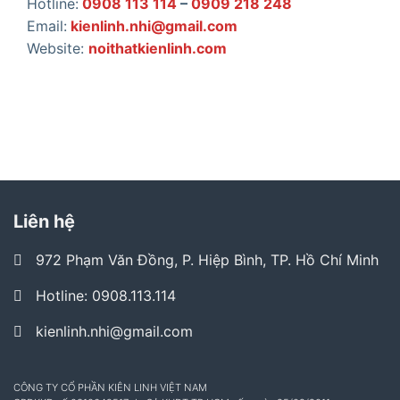
Hotline:
0908 113 114
–
0909 218 248
Email:
kienlinh.nhi@gmail.com
Website:
noithatkienlinh.com
Liên hệ
972 Phạm Văn Đồng, P. Hiệp Bình, TP. Hồ Chí Minh
Hotline: 0908.113.114
kienlinh.nhi@gmail.com
CÔNG TY CỔ PHẦN KIÊN LINH VIỆT NAM