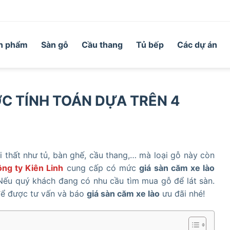
n phẩm
Sàn gỗ
Cầu thang
Tủ bếp
Các dự án
C TÍNH TOÁN DỰA TRÊN 4
 thất như tủ, bàn ghế, cầu thang,… mà loại gỗ này còn
ng ty Kiên Linh
cung cấp có mức
giá sàn căm xe lào
 Nếu quý khách đang có nhu cầu tìm mua gỗ để lát sàn.
 để được tư vấn và báo
giá sàn căm xe lào
ưu đãi nhé!