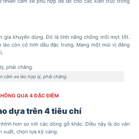
ự nhiên căm xe phù hợp để lát cho các kiến trúc trong
gia khuyên dùng. Đó là tính năng chống mối mọt tốt.
 lào còn có tinh dầu đặc trưng. Mang một mùi vị đắng
i.
n căm xe lào hợp lý, phải chăng.
THÔNG QUA 4 ĐẶC ĐIỂM
ào dựa trên 4 tiêu chí
hỉnh hơn so với các dòng gỗ khác. Điều này là do ván
n xuất, chọn lựa kỹ càng.