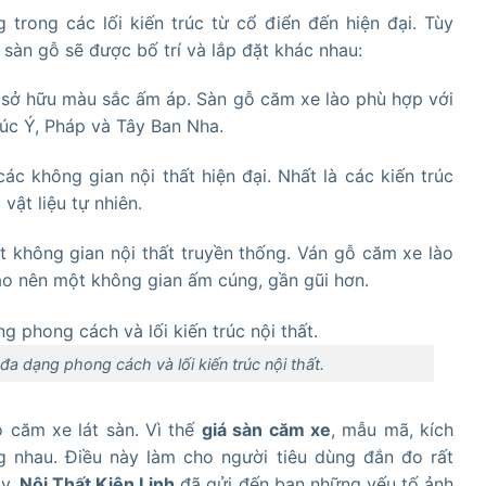
ong các lối kiến trúc từ cổ điển đến hiện đại. Tùy
sàn gỗ sẽ được bố trí và lắp đặt khác nhau:
 sở hữu màu sắc ấm áp. Sàn gỗ căm xe lào phù hợp với
rúc Ý, Pháp và Tây Ban Nha.
c không gian nội thất hiện đại. Nhất là các kiến trúc
vật liệu tự nhiên.
không gian nội thất truyền thống. Ván gỗ căm xe lào
tạo nên một không gian ấm cúng, gần gũi hơn.
a dạng phong cách và lối kiến trúc nội thất.
ỗ căm xe lát sàn. Vì thế
giá sàn căm xe
, mẫu mã, kích
 nhau. Điều này làm cho người tiêu dùng đắn đo rất
ày,
Nội Thất Kiên Linh
đã gửi đến bạn những yếu tố ảnh