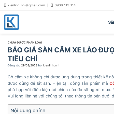
Bỏ
kienlinh.nhi@gmail.com
0908 113 114
qua
nội
dung
Sả
CHƯA ĐƯỢC PHÂN LOẠI
BÁO GIÁ SÀN CĂM XE LÀO ĐƯỢ
TIÊU CHÍ
Đăng vào
29/03/2023
bởi
kienlinh.nhi
Gỗ căm xe không chỉ được ứng dụng trong thiết kế nội
được dùng để lát sàn. Hiện tại, dòng sản phẩm mà
Cô
phù hợp với điều kiện tài chính của đa số người mua.
Vui lòng liên hệ với chúng tôi theo thông tin bên dưới
Nội dung chính