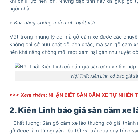
khi chịu lực nén lớn. Những đặc tính này đã giúp gỗ t
ngôi nhà.
+
Khả năng chống mối mọt tuyệt vời
Một trong những lý do mà gỗ căm xe được các chuyên 
Không chỉ sở hữu chất gỗ bền chắc, mà sàn gỗ căm xe
nên khả năng chống mối mọt xâm hại gần như tuyệt đố
Nội Thất Kiên Linh có báo giá sà
>>> Xem thêm:
NHẬN BIẾT SÀN CĂM XE TỰ NHIÊN 
2. Kiên Linh báo giá sàn căm xe l
–
Chất lượng:
Sàn gỗ căm xe lào thường có giá thành n
gỗ được làm từ nguyên liệu tốt và trải qua quy trình sả