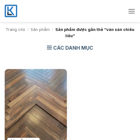
Bỏ
qua
nội
dung
Trang chủ
/
Sản phẩm
/
Sản phẩm được gắn thẻ “ván sàn chiêu
liêu”
CÁC DANH MỤC