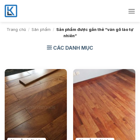
Bỏ
qua
nội
dung
Trang chủ
/
Sản phẩm
/
Sản phẩm được gắn thẻ “ván gõ lào tự
nhiên”
CÁC DANH MỤC