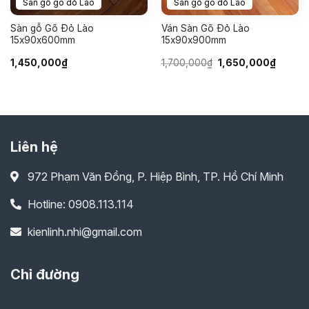
Sàn gỗ gõ đỏ Lào
Sàn gỗ gõ đỏ Lào
Sàn gỗ Gõ Đỏ Lào
Ván Sàn Gõ Đỏ Lào
15x90x600mm
15x90x900mm
Giá
Giá
1,450,000
₫
1,700,000
₫
1,650,000
₫
gốc
hiện
là:
tại
1,700,000₫.
là:
1,650,0
Liên hệ
972 Phạm Văn Đồng, P. Hiệp Bình, TP. Hồ Chí Minh
Hotline: 0908.113.114
kienlinh.nhi@gmail.com
Chỉ đường