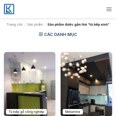
Bỏ
qua
nội
dung
Trang chủ
/
Sản phẩm
/
Sản phẩm được gắn thẻ “tủ bếp xinh”
CÁC DANH MỤC
Tủ bếp gỗ công nghiệp
Melamine