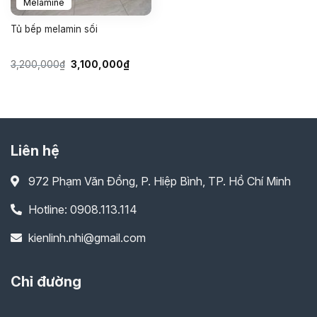
Melamine
Tủ bếp melamin sồi
Giá
Giá
3,200,000
₫
3,100,000
₫
gốc
hiện
là:
tại
3,200,000₫.
là:
3,100,000₫.
Liên hệ
972 Phạm Văn Đồng, P. Hiệp Bình, TP. Hồ Chí Minh
Hotline: 0908.113.114
kienlinh.nhi@gmail.com
Chỉ đường