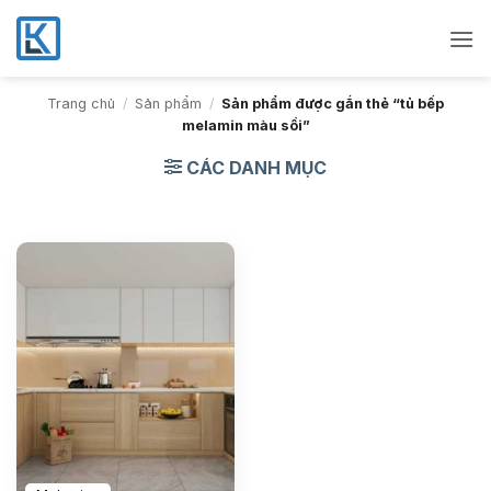
Bỏ
qua
nội
dung
Trang chủ
/
Sản phẩm
/
Sản phẩm được gắn thẻ “tủ bếp
melamin màu sồi”
CÁC DANH MỤC