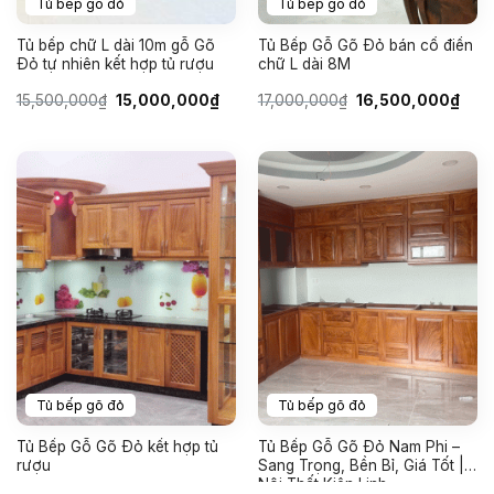
Tủ bếp gõ đỏ
Tủ bếp gõ đỏ
Tủ bếp chữ L dài 10m gỗ Gõ
Tủ Bếp Gỗ Gõ Đỏ bán cổ điển
Đỏ tự nhiên kết hợp tủ rượu
chữ L dài 8M
Giá
Giá
Giá
Giá
15,500,000
₫
15,000,000
₫
17,000,000
₫
16,500,000
₫
gốc
hiện
gốc
hiện
là:
tại
là:
tại
15,500,000₫.
là:
17,000,000₫.
là:
15,000,000₫.
16,5
Tủ bếp gõ đỏ
Tủ bếp gõ đỏ
Tủ Bếp Gỗ Gõ Đỏ kết hợp tủ
Tủ Bếp Gỗ Gõ Đỏ Nam Phi –
rượu
Sang Trọng, Bền Bỉ, Giá Tốt |
Nội Thất Kiên Linh