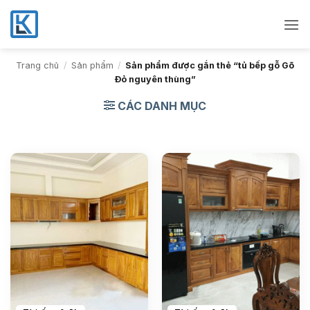
Bỏ
qua
nội
dung
Trang chủ
/
Sản phẩm
/
Sản phẩm được gắn thẻ “tủ bếp gỗ Gõ
Đỏ nguyên thùng”
CÁC DANH MỤC