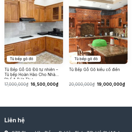
Tủ bếp gõ đỏ
Tủ bếp gõ đỏ
Tủ Bếp Gỗ Gõ Đỏ tự nhiên –
Tủ Bếp Gỗ Gõ kiểu cổ điển
Tủ bếp Hoàn Hảo Cho Nhà
Phố & Biệt Thự
Giá
Giá
Giá
Giá
17,000,000
₫
16,500,000
₫
20,000,000
₫
19,000,000
₫
gốc
hiện
gốc
hiệ
là:
tại
là:
tại
17,000,000₫.
là:
20,000,000₫.
là:
16,500,000₫.
19,
Liên hệ