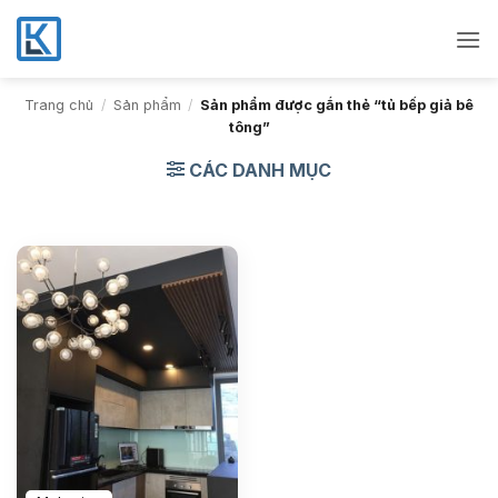
Bỏ
qua
nội
dung
Trang chủ
/
Sản phẩm
/
Sản phẩm được gắn thẻ “tủ bếp giả bê
tông”
CÁC DANH MỤC