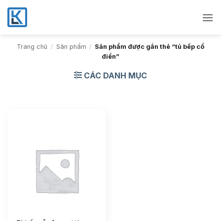
Bỏ
qua
nội
dung
Trang chủ
/
Sản phẩm
/
Sản phẩm được gắn thẻ “tủ bếp cổ
điển”
CÁC DANH MỤC