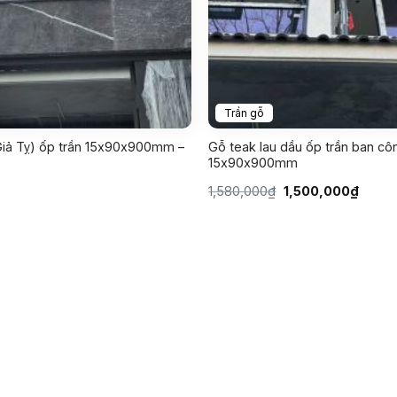
Trần gỗ
iả Tỵ) ốp trần 15x90x900mm –
Gỗ teak lau dầu ốp trần ban cô
15x90x900mm
Giá
Giá
1,580,000
₫
1,500,000
₫
gốc
hiện
là:
tại
1,580,000₫.
là:
1,500,