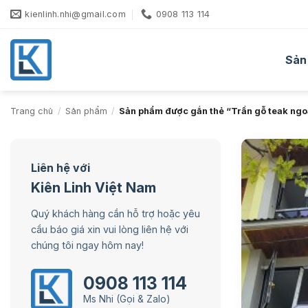
Bỏ
kienlinh.nhi@gmail.com
0908 113 114
qua
nội
dung
Sản
Trang chủ
/
Sản phẩm
/
Sản phẩm được gắn thẻ “Trần gỗ teak ngoà
Liên hệ với
Kiên Linh Việt Nam
Quý khách hàng cần hỗ trợ hoặc yêu
cầu báo giá xin vui lòng liên hệ với
chúng tôi ngay hôm nay!
0908 113 114
Ms Nhi (Gọi & Zalo)