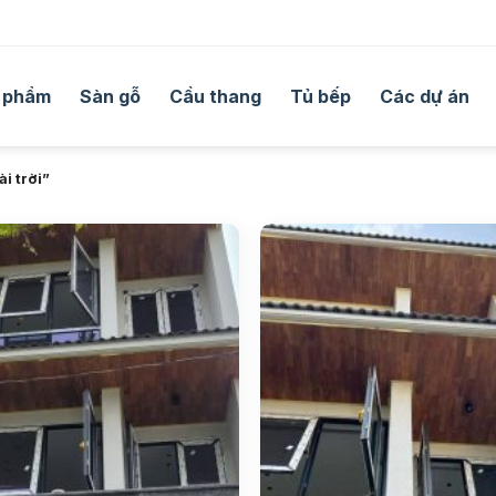
 phẩm
Sàn gỗ
Cầu thang
Tủ bếp
Các dự án
i trời”