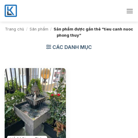
Bỏ
qua
nội
dung
Trang chủ
/
Sản phẩm
/
Sản phẩm được gắn thẻ “tieu canh nuoc
phong thuy”
CÁC DANH MỤC