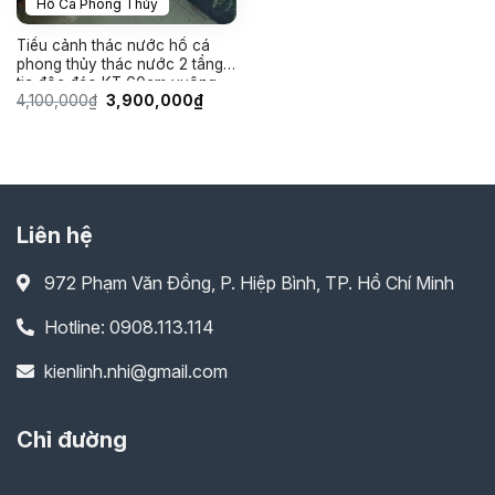
Hồ Cá Phong Thủy
Tiểu cảnh thác nước hồ cá
phong thủy thác nước 2 tầng
tia độc đáo KT 60cm vuông
Giá
Giá
4,100,000
₫
3,900,000
₫
gốc
hiện
là:
tại
4,100,000₫.
là:
3,900,000₫.
Liên hệ
972 Phạm Văn Đồng, P. Hiệp Bình, TP. Hồ Chí Minh
Hotline: 0908.113.114
kienlinh.nhi@gmail.com
Chỉ đường