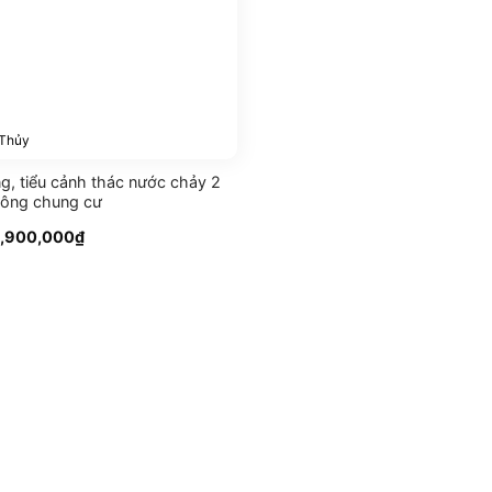
 Thủy
g, tiểu cảnh thác nước chảy 2
công chung cư
iá
Giá
,900,000
₫
ốc
hiện
à:
tại
,200,000₫.
là:
2,900,000₫.