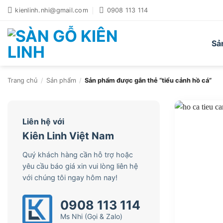
Bỏ
kienlinh.nhi@gmail.com
0908 113 114
qua
nội
dung
Sả
Trang chủ
/
Sản phẩm
/
Sản phẩm được gắn thẻ “tiểu cảnh hồ cá”
Liên hệ với
Kiên Linh Việt Nam
Quý khách hàng cần hỗ trợ hoặc
yêu cầu báo giá xin vui lòng liên hệ
với chúng tôi ngay hôm nay!
0908 113 114
Ms Nhi (Gọi & Zalo)