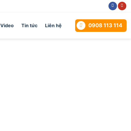
0908 113 114
Video
Tin tức
Liên hệ