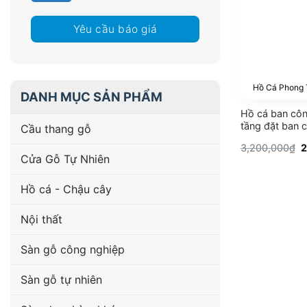
Yêu cầu báo giá
Hồ Cá Phong
DANH MỤC SẢN PHẨM
Hồ cá ban côn
tầng đặt ban 
Cầu thang gỗ
G
3,200,000
₫
2
g
Cửa Gỗ Tự Nhiên
l
3
Hồ cá - Chậu cây
Nội thất
Sàn gỗ công nghiệp
Sàn gỗ tự nhiên