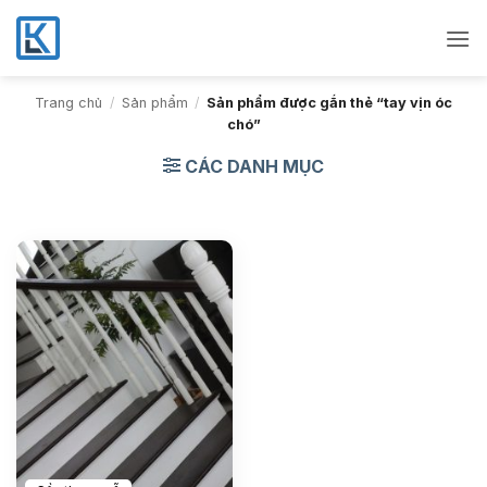
Bỏ
qua
nội
dung
Trang chủ
/
Sản phẩm
/
Sản phẩm được gắn thẻ “tay vịn óc
chó”
CÁC DANH MỤC