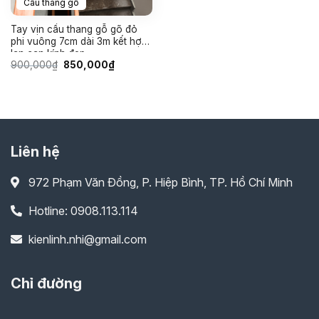
Cầu thang gỗ
Tay vịn cầu thang gỗ gõ đỏ
phi vuông 7cm dài 3m kết hợp
lan can kính đẹp
Giá
Giá
900,000
₫
850,000
₫
gốc
hiện
là:
tại
900,000₫.
là:
850,000₫.
Liên hệ
972 Phạm Văn Đồng, P. Hiệp Bình, TP. Hồ Chí Minh
Hotline: 0908.113.114
kienlinh.nhi@gmail.com
Chỉ đường