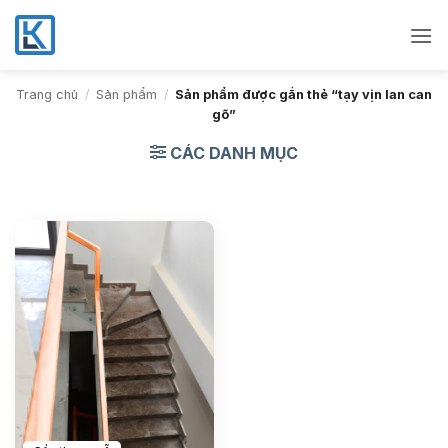
Bỏ
qua
nội
dung
Trang chủ
/
Sản phẩm
/
Sản phẩm được gắn thẻ “tạy vịn lan can
gõ”
CÁC DANH MỤC