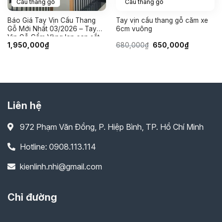
Cầu thang gỗ
Cầu thang gỗ
Báo Giá Tay Vịn Cầu Thang
Tay vịn cầu thang gỗ căm xe
Gỗ Mới Nhất 03/2026 – Tay
6cm vuông
Vịn Gỗ Cẩm Vàng lan can sắt
Giá
Giá
1,950,000
₫
680,000
₫
650,000
₫
2cm
gốc
hiện
là:
tại
680,000₫.
là:
650,000₫.
Liên hệ
972 Phạm Văn Đồng, P. Hiệp Bình, TP. Hồ Chí Minh
Hotline: 0908.113.114
kienlinh.nhi@gmail.com
Chỉ đường