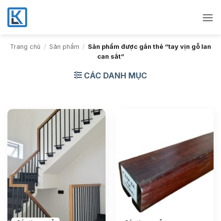
Bỏ
qua
nội
dung
Trang chủ
/
Sản phẩm
/
Sản phẩm được gắn thẻ “tay vịn gỗ lan
can sắt”
CÁC DANH MỤC