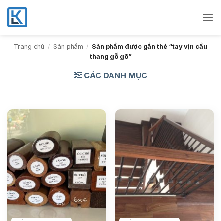
Bỏ
qua
nội
dung
Trang chủ
/
Sản phẩm
/
Sản phẩm được gắn thẻ “tay vịn cầu
thang gỗ gõ”
CÁC DANH MỤC