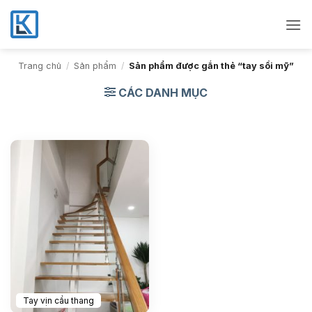
Bỏ
qua
nội
dung
Trang chủ
/
Sản phẩm
/
Sản phẩm được gắn thẻ “tay sồi mỹ”
CÁC DANH MỤC
Tay vịn cầu thang