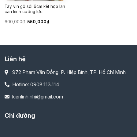
Tay vịn gỗ sồi 6cm kết hợp lan
can kính cường lực
Giá
Giá
600,000
₫
550,000
₫
gốc
hiện
là:
tại
600,000₫.
là:
550,000₫.
Liên hệ
972 Phạm Văn Đồng, P. Hiệp Bình, TP. Hồ Chí Minh
Hotline: 0908.113.114
kienlinh.nhi@gmail.com
Chỉ đường