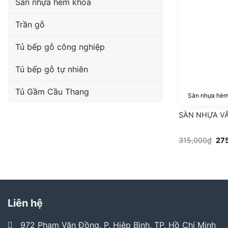
Sàn nhựa hèm khóa
Trần gỗ
Tủ bếp gỗ công nghiệp
Tủ bếp gỗ tự nhiên
Tủ Gầm Cầu Thang
Sàn nhựa hèm
SÀN NHỰA VÂ
Giá
315,000
₫
27
gố
là:
315
Liên hệ
972 Phạm Văn Đồng, P. Hiệp Bình, TP. Hồ Chí Minh