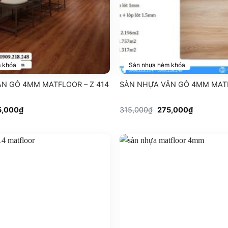
 khóa
Sàn nhựa hèm khóa
N GỖ 4MM MATFLOOR – Z 414
SÀN NHỰA VÂN GỖ 4MM MATF
Giá
Giá
Giá
5,000
₫
315,000
₫
275,000
₫
c
hiện
gốc
hiện
tại
là:
tại
,000₫.
là:
315,000₫.
là:
225,000₫.
275,000₫.