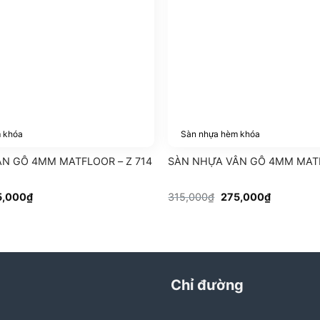
 khóa
Sàn nhựa hèm khóa
N GỖ 4MM MATFLOOR – Z 714
SÀN NHỰA VÂN GỖ 4MM MATF
Giá
Giá
Giá
5,000
₫
315,000
₫
275,000
₫
c
hiện
gốc
hiện
tại
là:
tại
,000₫.
là:
315,000₫.
là:
275,000₫.
275,000₫.
Chỉ đường