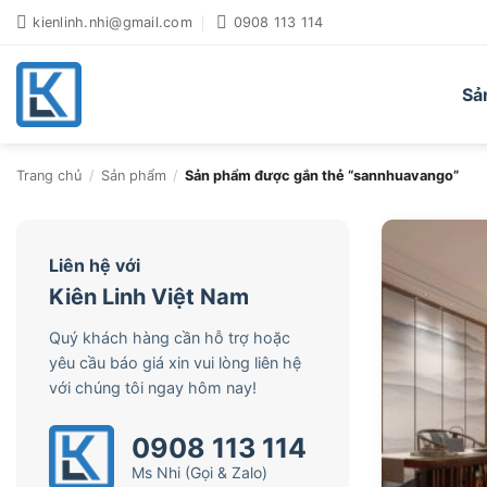
Bỏ
kienlinh.nhi@gmail.com
0908 113 114
qua
nội
dung
Sả
Trang chủ
/
Sản phẩm
/
Sản phẩm được gắn thẻ “sannhuavango”
Liên hệ với
Kiên Linh Việt Nam
Quý khách hàng cần hỗ trợ hoặc
yêu cầu báo giá xin vui lòng liên hệ
với chúng tôi ngay hôm nay!
0908 113 114
Ms Nhi (Gọi & Zalo)