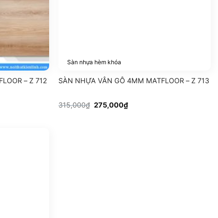
Sàn nhựa hèm khóa
LOOR – Z 712
SÀN NHỰA VÂN GỖ 4MM MATFLOOR – Z 713
Giá
Giá
315,000
₫
275,000
₫
gốc
hiện
là:
tại
315,000₫.
là:
275,000₫.