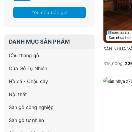
Yêu cầu báo giá
Sàn nhựa hèm
DANH MỤC SẢN PHẨM
SÀN NHỰA VÂ
Cầu thang gỗ
Giá
315,000
₫
22
gố
Cửa Gỗ Tự Nhiên
là:
315
Hồ cá - Chậu cây
Nội thất
Sàn gỗ công nghiệp
Sàn gỗ tự nhiên