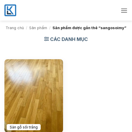
Bỏ
qua
nội
dung
Trang chủ
/
Sản phẩm
/
Sản phẩm được gắn thẻ “sangosoimy”
CÁC DANH MỤC
Sàn gỗ sồi trắng