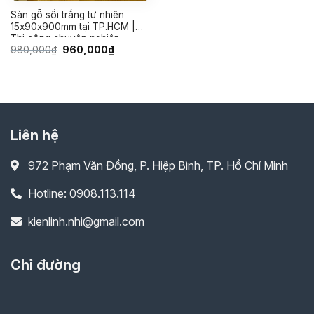
Sàn gỗ sồi trắng tự nhiên
15x90x900mm tại TP.HCM |
Thi công chuyên nghiệp
Giá
Giá
980,000
₫
960,000
₫
gốc
hiện
là:
tại
980,000₫.
là:
960,000₫.
Liên hệ
972 Phạm Văn Đồng, P. Hiệp Bình, TP. Hồ Chí Minh
Hotline: 0908.113.114
kienlinh.nhi@gmail.com
Chỉ đường