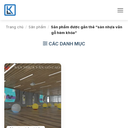
Bỏ
qua
nội
dung
Trang chủ
/
Sản phẩm
/
Sản phẩm được gắn thẻ “sàn nhựa vân
gỗ hèm khóa”
CÁC DANH MỤC