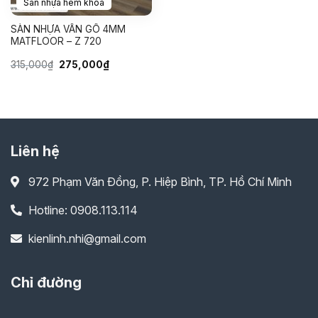
Sàn nhựa hèm khóa
SÀN NHỰA VÂN GỖ 4MM
MATFLOOR – Z 720
Giá
Giá
315,000
₫
275,000
₫
gốc
hiện
là:
tại
315,000₫.
là:
275,000₫.
Liên hệ
972 Phạm Văn Đồng, P. Hiệp Bình, TP. Hồ Chí Minh
Hotline: 0908.113.114
kienlinh.nhi@gmail.com
Chỉ đường