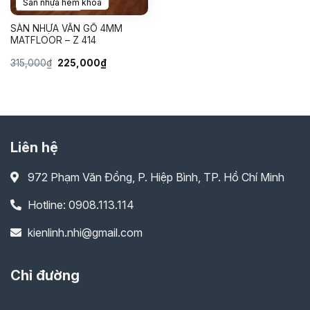
Sàn nhựa hèm khóa
SÀN NHỰA VÂN GỖ 4MM
MATFLOOR – Z 414
Giá
Giá
315,000
₫
225,000
₫
gốc
hiện
là:
tại
315,000₫.
là:
225,000₫.
Liên hệ
972 Phạm Văn Đồng, P. Hiệp Bình, TP. Hồ Chí Minh
Hotline: 0908.113.114
kienlinh.nhi@gmail.com
Chỉ đường