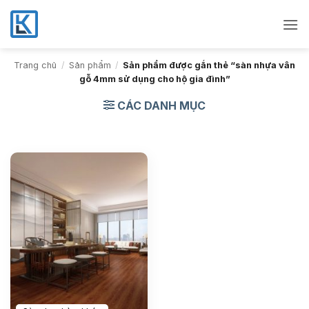
Bỏ
qua
nội
dung
Trang chủ
/
Sản phẩm
/
Sản phẩm được gắn thẻ “sàn nhựa vân
gỗ 4mm sử dụng cho hộ gia đình”
CÁC DANH MỤC