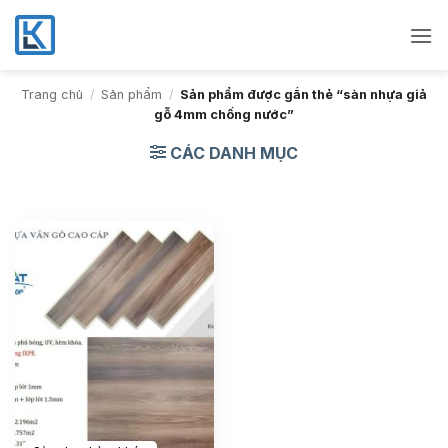
Bỏ
qua
nội
dung
Trang chủ
/
Sản phẩm
/
Sản phẩm được gắn thẻ “sàn nhựa giả
gỗ 4mm chống nước”
CÁC DANH MỤC