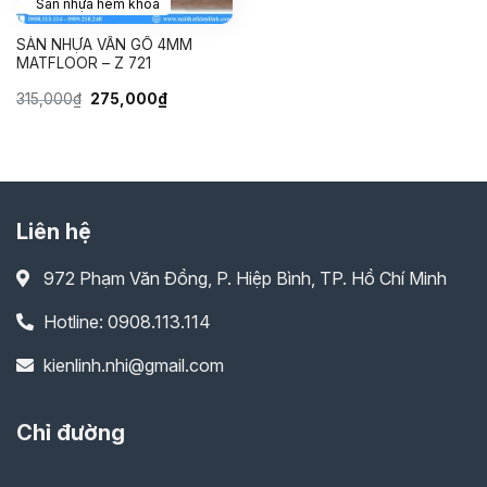
Sàn nhựa hèm khóa
SÀN NHỰA VÂN GỖ 4MM
MATFLOOR – Z 721
Giá
Giá
315,000
₫
275,000
₫
gốc
hiện
là:
tại
315,000₫.
là:
275,000₫.
Liên hệ
972 Phạm Văn Đồng, P. Hiệp Bình, TP. Hồ Chí Minh
Hotline: 0908.113.114
kienlinh.nhi@gmail.com
Chỉ đường