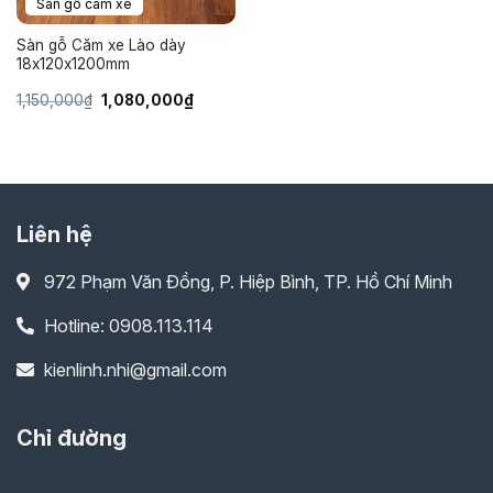
Sàn gỗ căm xe
Sàn gỗ Căm xe Lào dày
18x120x1200mm
Giá
Giá
1,150,000
₫
1,080,000
₫
gốc
hiện
là:
tại
1,150,000₫.
là:
1,080,000₫.
Liên hệ
972 Phạm Văn Đồng, P. Hiệp Bình, TP. Hồ Chí Minh
Hotline: 0908.113.114
kienlinh.nhi@gmail.com
Chỉ đường