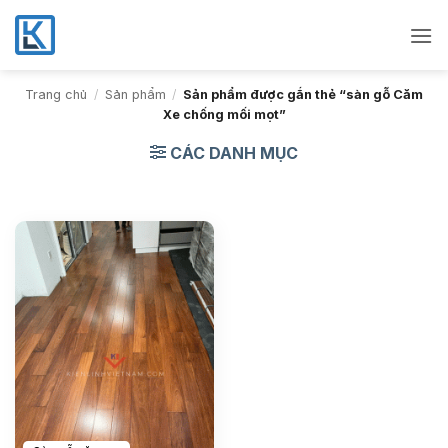
Bỏ
qua
nội
dung
Trang chủ
/
Sản phẩm
/
Sản phẩm được gắn thẻ “sàn gỗ Căm
Xe chống mối mọt”
CÁC DANH MỤC