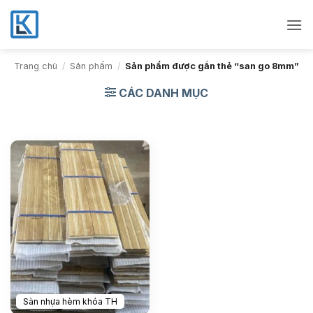
Bỏ
qua
nội
dung
Trang chủ
/
Sản phẩm
/
Sản phẩm được gắn thẻ “san go 8mm”
CÁC DANH MỤC
Sàn nhựa hèm khóa TH