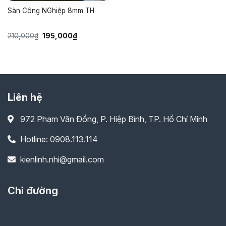
Sàn Công NGhiệp 8mm TH
Giá
Giá
210,000
₫
195,000
₫
gốc
hiện
là:
tại
210,000₫.
là:
195,000₫.
Liên hệ
972 Phạm Văn Đồng, P. Hiệp Bình, TP. Hồ Chí Minh
Hotline: 0908.113.114
kienlinh.nhi@gmail.com
Chỉ đường