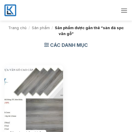
Bỏ
qua
nội
dung
Trang chủ
/
Sản phẩm
/
Sản phẩm được gắn thẻ “sàn đá spc
vân gỗ”
CÁC DANH MỤC