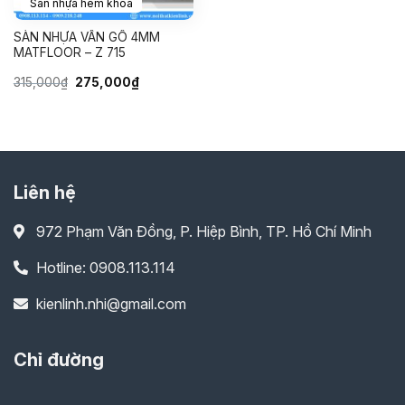
Sàn nhựa hèm khóa
SÀN NHỰA VÂN GỖ 4MM
MATFLOOR – Z 715
Giá
Giá
315,000
₫
275,000
₫
gốc
hiện
là:
tại
315,000₫.
là:
275,000₫.
Liên hệ
972 Phạm Văn Đồng, P. Hiệp Bình, TP. Hồ Chí Minh
Hotline: 0908.113.114
kienlinh.nhi@gmail.com
Chỉ đường