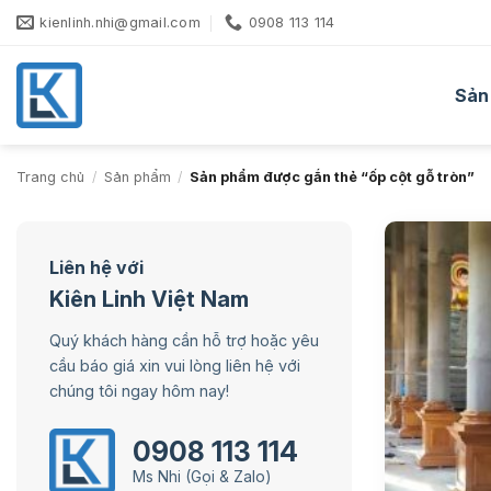
Bỏ
kienlinh.nhi@gmail.com
0908 113 114
qua
nội
dung
Sản
Trang chủ
/
Sản phẩm
/
Sản phẩm được gắn thẻ “ốp cột gỗ tròn”
Liên hệ với
Kiên Linh Việt Nam
Quý khách hàng cần hỗ trợ hoặc yêu
cầu báo giá xin vui lòng liên hệ với
chúng tôi ngay hôm nay!
0908 113 114
Ms Nhi (Gọi & Zalo)