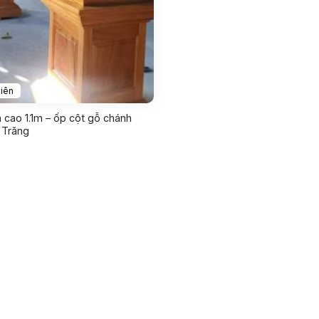
iên
 cao 1.1m – ốp cột gỗ chánh
 Trăng