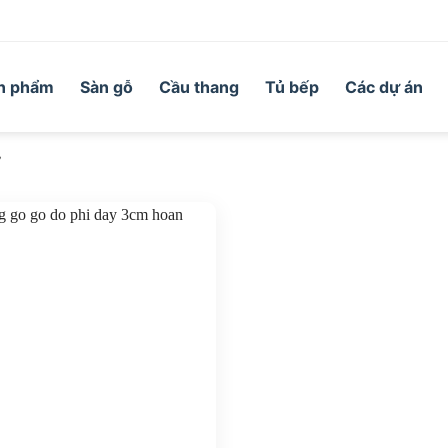
n phẩm
Sàn gỗ
Cầu thang
Tủ bếp
Các dự án
”