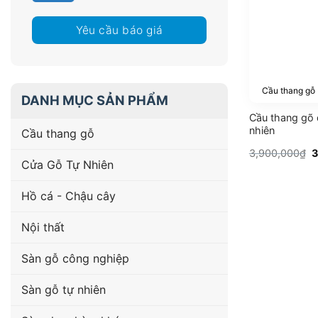
Yêu cầu báo giá
Cầu thang gỗ
DANH MỤC SẢN PHẨM
Cầu thang gõ 
nhiên
Cầu thang gỗ
G
3,900,000
₫
3
g
Cửa Gỗ Tự Nhiên
l
3
Hồ cá - Chậu cây
Nội thất
Sàn gỗ công nghiệp
Sàn gỗ tự nhiên