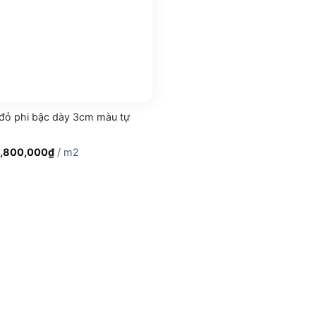
đỏ phi bậc dày 3cm màu tự
iá
Giá
,800,000
₫
/ m2
ốc
hiện
à:
tại
,900,000₫.
là:
3,800,000₫.