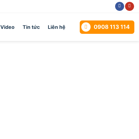
0908 113 114
Video
Tin tức
Liên hệ