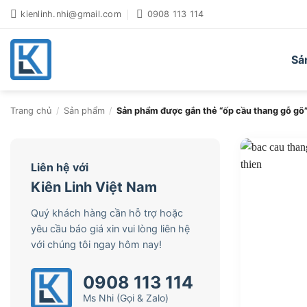
Bỏ
kienlinh.nhi@gmail.com
0908 113 114
qua
nội
dung
Sả
Trang chủ
/
Sản phẩm
/
Sản phẩm được gắn thẻ “ốp cầu thang gỗ gõ
Liên hệ với
Kiên Linh Việt Nam
Quý khách hàng cần hỗ trợ hoặc
yêu cầu báo giá xin vui lòng liên hệ
với chúng tôi ngay hôm nay!
0908 113 114
Ms Nhi (Gọi & Zalo)