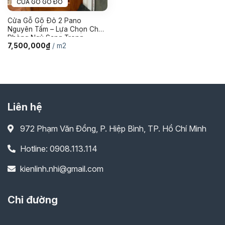
CỬA GỖ GÕ ĐỎ
Cửa Gỗ Gõ Đỏ 2 Pano
Nguyên Tấm – Lựa Chọn Cho
Phòng Ngủ Sang Trọng
7,500,000
₫
/ m2
Liên hệ
972 Phạm Văn Đồng, P. Hiệp Bình, TP. Hồ Chí Minh
Hotline: 0908.113.114
kienlinh.nhi@gmail.com
Chỉ đường