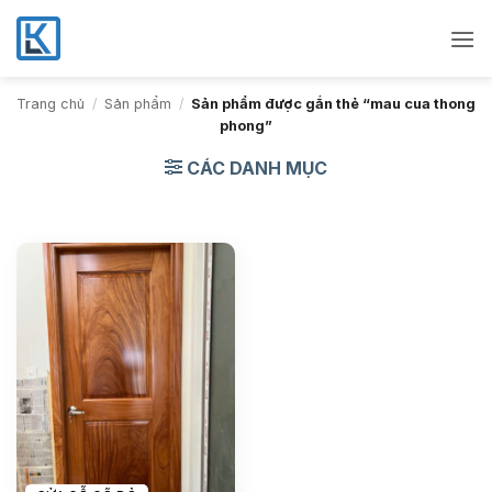
Bỏ
qua
nội
dung
Trang chủ
/
Sản phẩm
/
Sản phẩm được gắn thẻ “mau cua thong
phong”
CÁC DANH MỤC