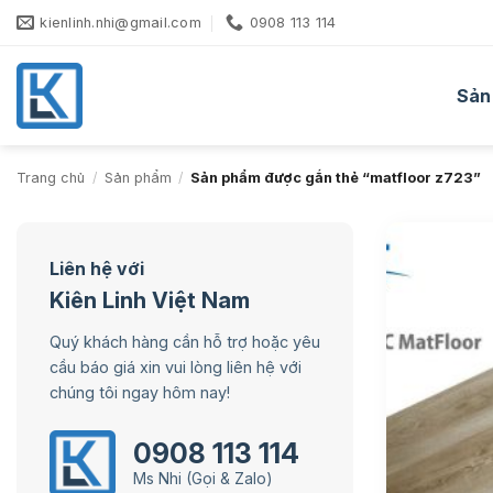
Bỏ
kienlinh.nhi@gmail.com
0908 113 114
qua
nội
dung
Sản
Trang chủ
/
Sản phẩm
/
Sản phẩm được gắn thẻ “matfloor z723”
Liên hệ với
Kiên Linh Việt Nam
Quý khách hàng cần hỗ trợ hoặc yêu
cầu báo giá xin vui lòng liên hệ với
chúng tôi ngay hôm nay!
0908 113 114
Ms Nhi (Gọi & Zalo)