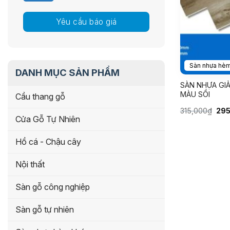
Yêu cầu báo giá
Sàn nhựa hè
DANH MỤC SẢN PHẨM
SÀN NHỰA GI
MÀU SỒI
Cầu thang gỗ
Giá
315,000
₫
29
gốc
Cửa Gỗ Tự Nhiên
là:
315
Hồ cá - Chậu cây
Nội thất
Sàn gỗ công nghiệp
Sàn gỗ tự nhiên