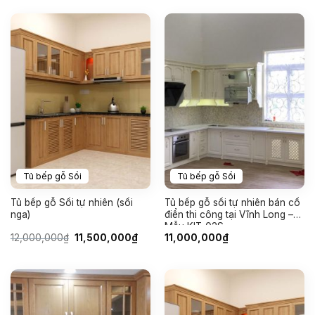
13,700,000₫.
là:
12,7
Tủ bếp gỗ Sồi
Tủ bếp gỗ Sồi
Tủ bếp gỗ Sồi tự nhiên (sồi
Tủ bếp gỗ sồi tự nhiên bán cổ
nga)
điển thi công tại Vĩnh Long –
Mẫu KIT-02S
Giá
Giá
12,000,000
₫
11,500,000
₫
11,000,000
₫
gốc
hiện
là:
tại
12,000,000₫.
là:
11,500,000₫.