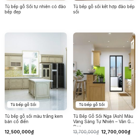
Tủ bếp gỗ Sồi tự nhiên có đảo
Tủ bếp gỗ sồi kết hợp đảo bếp
bếp đẹp
sồi
Tủ bếp gỗ Sồi
Tủ bếp gỗ Sồi
Tủ bếp gỗ sồi màu trắng kem
Tủ Bếp Gỗ Sồi Nga (Ash) Màu
bán cổ điển
Vàng Sáng Tự Nhiên – Vân Gỗ
Đẹp
Giá
Giá
12,500,000
₫
13,700,000
₫
12,700,000
₫
gốc
hiện
là:
tại