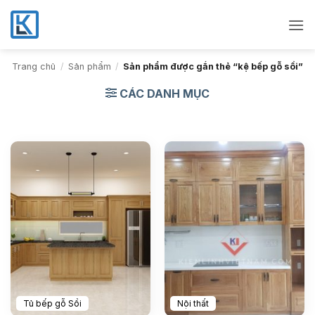
Bỏ
qua
nội
dung
Trang chủ
/
Sản phẩm
/
Sản phẩm được gắn thẻ “kệ bếp gỗ sồi”
CÁC DANH MỤC
Tủ bếp gỗ Sồi
Nội thất